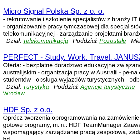
Micro Signal Polska Sp. z o. o.
- rekrutowanie i szkolenie specjalistów z branży IT
- organizowanie pracy tymczasowej dla specjalistów
telekomunikacyjnej - zarządzanie projektami branżo
Dział:
Telekomunikacja
Poddział:
Pozostałe
Miej
PERFECT - Study. Work. Travel. JANU
Oferta: - bezpłatne doradztwo edukacyjne związan
australijskim - organizacja pracy w Australii - pełna
studentów - obsługa wyjazdów turystycznych - odbiór
Dział:
Turystyka
Poddział:
Agencje turystyczne
M
Wrocław
HDF Sp. z o.o.
Oprócz tworzenia oprogramowania na zamówienie 
gotowe programy, m.in.: HDF TeamManager Zaa
wspomagający zarządzanie pracą zespołową, zadan
hd...