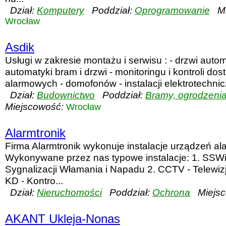
Dział:
Komputery
Poddział:
Oprogramowanie
Mi
Wrocław
Asdik
Usługi w zakresie montażu i serwisu : - drzwi auto
automatyki bram i drzwi - monitoringu i kontroli do
alarmowych - domofonów - instalacji elektrotechnicz
Dział:
Budownictwo
Poddział:
Bramy, ogrodzenia,
Miejscowość:
Wrocław
Alarmtronik
Firma Alarmtronik wykonuje instalacje urządzeń a
Wykonywane przez nas typowe instalacje: 1. SSW
Sygnalizacji Włamania i Napadu 2. CCTV - Telewiz
KD - Kontro...
Dział:
Nieruchomości
Poddział:
Ochrona
Miejsc
AKANT Ukleja-Nonas