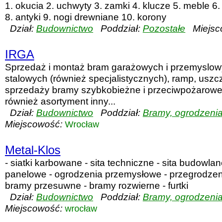
1. okucia 2. uchwyty 3. zamki 4. klucze 5. meble 6. 
8. antyki 9. nogi drewniane 10. korony
Dział:
Budownictwo
Poddział:
Pozostałe
Miejsc
IRGA
Sprzedaż i montaż bram garażowych i przemyslow
stalowych (również specjalistycznych), ramp, uszc
sprzedaży bramy szybkobieżne i przeciwpożarowe.
również asortyment inny...
Dział:
Budownictwo
Poddział:
Bramy, ogrodzenia,
Miejscowość:
Wrocław
Metal-Klos
- siatki karbowane - sita techniczne - sita budowla
panelowe - ogrodzenia przemysłowe - przegrodze
bramy przesuwne - bramy rozwierne - furtki
Dział:
Budownictwo
Poddział:
Bramy, ogrodzenia,
Miejscowość:
wrocław