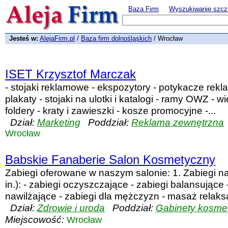
Baza Firm
Wyszukiwanie szcz
Jesteś w:
AlejaFirm.pl
/
Baza firm dolnośląskich
/ Wrocław
ISET Krzysztof Marczak
- stojaki reklamowe - ekspozytory - potykacze rekl
plakaty - stojaki na ulotki i katalogi - ramy OWZ - 
foldery - kraty i zawieszki - kosze promocyjne -...
Dział:
Marketing
Poddział:
Reklama zewnętrzna
Wrocław
Babskie Fanaberie Salon Kosmetyczny
Zabiegi oferowane w naszym salonie: 1. Zabiegi na 
in.): - zabiegi oczyszczające - zabiegi balansujące 
nawilżające - zabiegi dla mężczyzn - masaż relaksa
Dział:
Zdrowie i uroda
Poddział:
Gabinety kosme
Miejscowość:
Wrocław