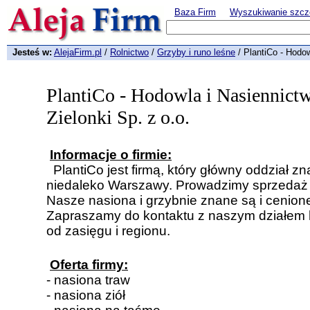
Baza Firm
Wyszukiwanie szcz
Jesteś w:
AlejaFirm.pl
/
Rolnictwo
/
Grzyby i runo leśne
/ PlantiCo - Hodow
PlantiCo - Hodowla i Nasiennict
Zielonki Sp. z o.o.
Informacje o firmie:
PlantiCo jest firmą, który główny oddział zn
niedaleko Warszawy. Prowadzimy sprzedaż 
Nasze nasiona i grzybnie znane są i cenione 
Zapraszamy do kontaktu z naszym działem 
od zasięgu i regionu.
Oferta firmy:
- nasiona traw
- nasiona ziół