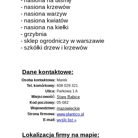
- nasiona na taśmę
- nasiona krzewów
- nasiona warzyw
- nasiona kwiatów
- nasiona na kiełki
- grzybnia
- sklep ogrodniczy w warszawie
- szkółki drzew i krzewów
Dane kontaktowe:
Osoba kontaktowa:
Marek
Tel. komórkowy:
608 029 321
Ulica:
Parkowa 1 A
Miejscowość:
Stare Babice
Kod pocztowy:
05-082
Wojewodztwo:
mazowieckie
Strona firmowa:
www.plantico.pl
E-mail:
wyślij list »
Lokalizacja firmy na mapie: