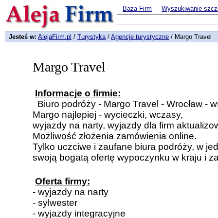
Baza Firm
Wyszukiwanie szcz
Jesteś w:
AlejaFirm.pl
/
Turystyka
/
Agencje turystyczne
/ Margo Travel
Margo Travel
Informacje o firmie:
Biuro podróży - Margo Travel - Wrocław - w
Margo najlepiej - wycieczki, wczasy,
wyjazdy na narty, wyjazdy dla firm aktualiz
Możliwość złożenia zamówienia online.
Tylko uczciwe i zaufane biura podróży, w j
swoją bogatą ofertę wypoczynku w kraju i z
Oferta firmy:
- wyjazdy na narty
- sylwester
- wyjazdy integracyjne