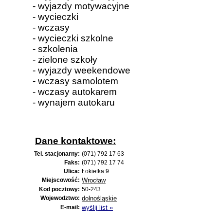
- wyjazdy motywacyjne
- wycieczki
- wczasy
- wycieczki szkolne
- szkolenia
- zielone szkoły
- wyjazdy weekendowe
- wczasy samolotem
- wczasy autokarem
- wynajem autokaru
Dane kontaktowe:
Tel. stacjonarny:
(071) 792 17 63
Faks:
(071) 792 17 74
Ulica:
Łokietka 9
Miejscowość:
Wrocław
Kod pocztowy:
50-243
Wojewodztwo:
dolnośląskie
E-mail:
wyślij list »