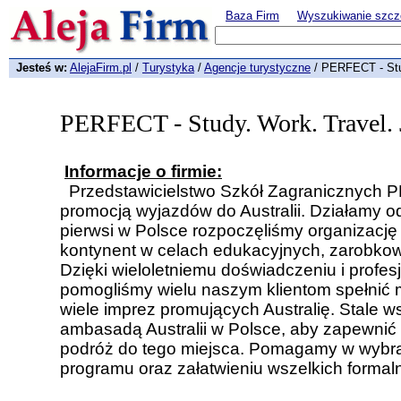
Baza Firm
Wyszukiwanie szcz
Jesteś w:
AlejaFirm.pl
/
Turystyka
/
Agencje turystyczne
/ PERFECT - Stu
PERFECT - Study. Work. Trave
Informacje o firmie:
Przedstawicielstwo Szkół Zagranicznych 
promocją wyjazdów do Australii. Działamy od
pierwsi w Polsce rozpoczęliśmy organizację
kontynent w celach edukacyjnych, zarobkow
Dzięki wieloletniemu doświadczeniu i profe
pomogliśmy wielu naszym klientom spełnić 
wiele imprez promujących Australię. Stale 
ambasadą Australii w Polsce, aby zapewnić
podróż do tego miejsca. Pomagamy w wybra
programu oraz załatwieniu wszelkich formaln