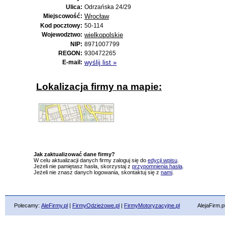
Ulica:
Odrzańska 24/29
Miejscowość:
Wrocław
Kod pocztowy:
50-114
Wojewodztwo:
wielkopolskie
NIP:
8971007799
REGON:
930472265
E-mail:
wyślij list »
Lokalizacja firmy na mapie:
Jak zaktualizować dane firmy?
W celu aktualizacji danych firmy zaloguj się do
edycji wpisu
.
Jeżeli nie pamiętasz hasła, skorzystaj z
przypomnienia hasła
.
Jeżeli nie znasz danych logowania, skontaktuj się z
nami
.
Polecamy:
AleFirmy.pl
|
FirmyOdzieżowe.pl
|
FirmyMotoryzacyjne.pl
AlejaFirm.pl ©