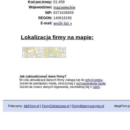
Kod pocztowy:
01-458
Wojewodztwo:
mazowieckie
NIP:
8371638959
REGON:
140618190
E-mail:
wyślij list »
Lokalizacja firmy na mapie:
Jak zaktualizować dane firmy?
W celu aktualizacji danych firmy zaloguj się do
edycji wpisu
.
Jeżeli nie pamiętasz hasła, skorzystaj z
przypomnienia hasła
.
Jeżeli nie znasz danych logowania, skontaktuj się z
nami
.
Polecamy:
AleFirmy.pl
|
FirmyOdzieżowe.pl
|
FirmyMotoryzacyjne.pl
AlejaFirm.pl ©