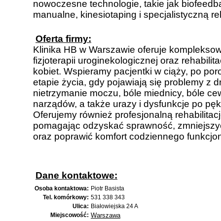
nowoczesne technologie, takie jak biofeedba
manualne, kinesiotaping i specjalistyczną reh
Oferta firmy:
Klinika HB w Warszawie oferuje kompleksow
fizjoterapii uroginekologicznej oraz rehabilita
kobiet. Wspieramy pacjentki w ciąży, po po
etapie życia, gdy pojawiają się problemy z d
nietrzymanie moczu, bóle miednicy, bóle ce
narządów, a także urazy i dysfunkcje po pęk
Oferujemy również profesjonalną rehabilitac
pomagając odzyskać sprawność, zmniejszyć
oraz poprawić komfort codziennego funkcjo
Dane kontaktowe:
Osoba kontaktowa:
Piotr Basista
Tel. komórkowy:
531 338 343
Ulica:
Białowiejska 24 A
Miejscowość:
Warszawa