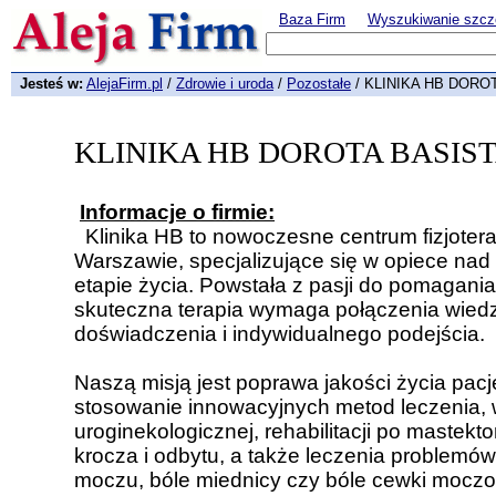
Baza Firm
Wyszukiwanie szcz
Jesteś w:
AlejaFirm.pl
/
Zdrowie i uroda
/
Pozostałe
/ KLINIKA HB DORO
KLINIKA HB DOROTA BASIS
Informacje o firmie:
Klinika HB to nowoczesne centrum fizjoterapii
Warszawie, specjalizujące się w opiece na
etapie życia. Powstała z pasji do pomagania
skuteczna terapia wymaga połączenia wied
doświadczenia i indywidualnego podejścia.
Naszą misją jest poprawa jakości życia pac
stosowanie innowacyjnych metod leczenia, w 
uroginekologicznej, rehabilitacji po mastekto
krocza i odbytu, a także leczenia problemów
moczu, bóle miednicy czy bóle cewki mocz