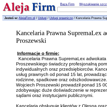
Baza Firm
Wyszukiwanie szcz
Jesteś w:
AlejaFirm.pl
/
Usługi
/
Usługi prawnicze
/ Kancelaria Prawna Su
Kancelaria Prawna SupremaLex a
Proszewski
Informacje o firmie:
Kancelaria Prawna SupremaLex adwokata
Proszewskiego świadczy profesjonalną pom
indywidualnych oraz przedsiębiorców. Kance
usług prawnych od ponad 15 lat, prowadząc 
rodzinne, spadkowe oraz odszkodowawcze.
Wojciech Proszewski prowadził ponad 15 0
zdobywając duże doświadczenie w reprezen
sądami oraz instytucjami publicznymi.
Kancelaria obsługuje klientów z Olesna oraz