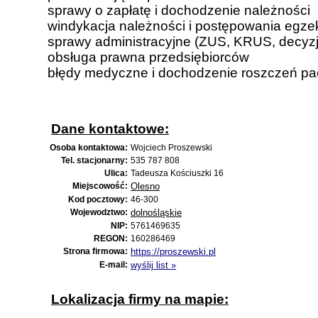
sprawy o zapłatę i dochodzenie należności
windykacja należności i postępowania egze
sprawy administracyjne (ZUS, KRUS, decyz
obsługa prawna przedsiębiorców
błędy medyczne i dochodzenie roszczeń pa
Dane kontaktowe:
Osoba kontaktowa:
Wojciech Proszewski
Tel. stacjonarny:
535 787 808
Ulica:
Tadeusza Kościuszki 16
Miejscowość:
Olesno
Kod pocztowy:
46-300
Wojewodztwo:
dolnośląskie
NIP:
5761469635
REGON:
160286469
Strona firmowa:
https://proszewski.pl
E-mail:
wyślij list »
Lokalizacja firmy na mapie: