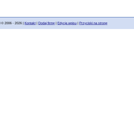
 2006 - 2026 |
Kontakt
|
Dodaj firmę
|
Edycja wpisu
|
Przyciski na stronę