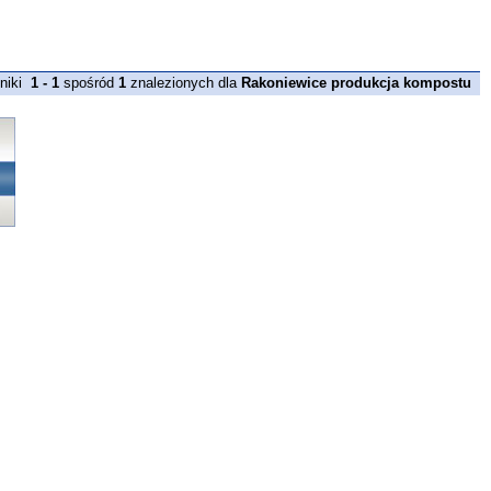
niki
1 - 1
spośród
1
znalezionych dla
Rakoniewice produkcja kompostu