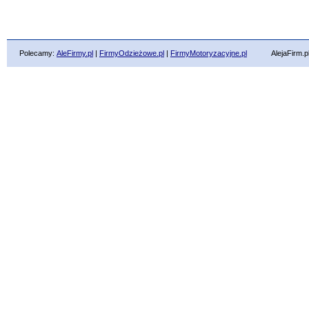
Polecamy:
AleFirmy.pl
|
FirmyOdzieżowe.pl
|
FirmyMotoryzacyjne.pl
AlejaFirm.pl ©