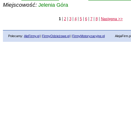
Miejscowość:
Jelenia Góra
|
|
|
|
|
|
|
|
1
2
3
4
5
6
7
8
Następna >>
Polecamy:
AleFirmy.pl
|
FirmyOdzieżowe.pl
|
FirmyMotoryzacyjne.pl
AlejaFirm.pl ©