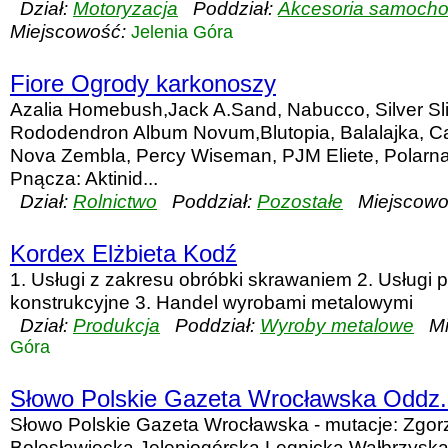
Dział:
Motoryzacja
Poddział:
Akcesoria samoch
Miejscowość:
Jelenia Góra
Fiore Ogrody karkonoszy
Azalia Homebush,Jack A.Sand, Nabucco, Silver Sli
Rododendron Album Novum,Blutopia, Balalajka, Cad
Nova Zembla, Percy Wiseman, PJM Eliete, Polarna
Pnącza: Aktinid...
Dział:
Rolnictwo
Poddział:
Pozostałe
Miejscowo
Kordex Elżbieta Kodź
1. Usługi z zakresu obróbki skrawaniem 2. Usługi p
konstrukcyjne 3. Handel wyrobami metalowymi
Dział:
Produkcja
Poddział:
Wyroby metalowe
Mie
Góra
Słowo Polskie Gazeta Wrocławska Oddz. 
Słowo Polskie Gazeta Wrocławska - mutacje: Zgorz
Bolesławiecka Jeleniogórska Legnicka Wałbrzysk