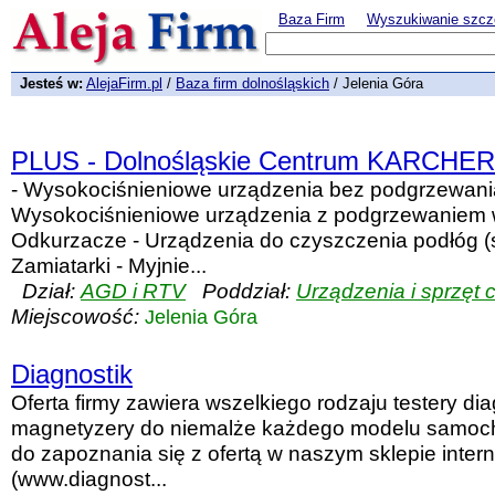
Baza Firm
Wyszukiwanie szcz
Jesteś w:
AlejaFirm.pl
/
Baza firm dolnośląskich
/ Jelenia Góra
PLUS - Dolnośląskie Centrum KARCHER
- Wysokociśnieniowe urządzenia bez podgrzewani
Wysokociśnieniowe urządzenia z podgrzewaniem 
Odkurzacze - Urządzenia do czyszczenia podłóg (s
Zamiatarki - Myjnie...
Dział:
AGD i RTV
Poddział:
Urządzenia i sprzęt
Miejscowość:
Jelenia Góra
Diagnostik
Oferta firmy zawiera wszelkiego rodzaju testery di
magnetyzery do niemalże każdego modelu samoc
do zapoznania się z ofertą w naszym sklepie inte
(www.diagnost...