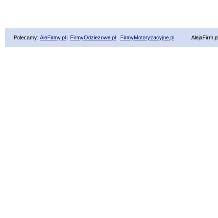
Polecamy:
AleFirmy.pl
|
FirmyOdzieżowe.pl
|
FirmyMotoryzacyjne.pl
AlejaFirm.pl ©