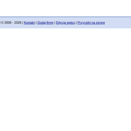
 2006 - 2026 |
Kontakt
|
Dodaj firmę
|
Edycja wpisu
|
Przyciski na stronę