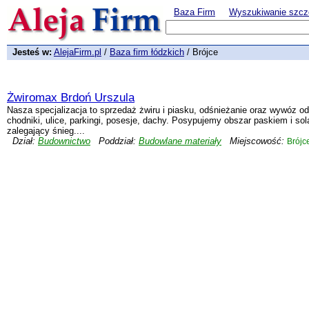
Baza Firm
Wyszukiwanie szcz
Jesteś w:
AlejaFirm.pl
/
Baza firm łódzkich
/ Brójce
Żwiromax Brdoń Urszula
Nasza specjalizacja to sprzedaż żwiru i piasku, odśnieżanie oraz wywóz 
chodniki, ulice, parkingi, posesje, dachy. Posypujemy obszar paskiem i s
zalegający śnieg....
Dział:
Budownictwo
Poddział:
Budowlane materiały
Miejscowość:
Brójc