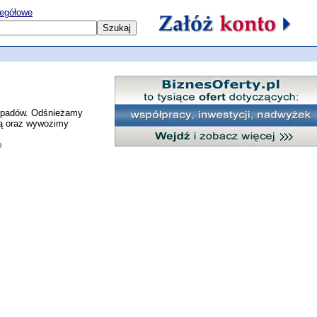
egółowe
odpadów. Odśnieżamy
olą oraz wywozimy
e