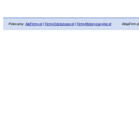
Polecamy:
AleFirmy.pl
|
FirmyOdzieżowe.pl
|
FirmyMotoryzacyjne.pl
AlejaFirm.pl ©