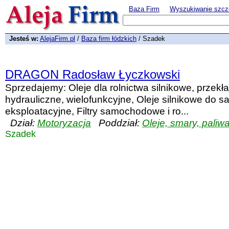
Baza Firm
Wyszukiwanie szcz
Jesteś w:
AlejaFirm.pl
/
Baza firm łódzkich
/ Szadek
DRAGON Radosław Łyczkowski
Sprzedajemy: Oleje dla rolnictwa silnikowe, przekł
hydrauliczne, wielofunkcyjne, Oleje silnikowe do
eksploatacyjne, Filtry samochodowe i ro...
Dział:
Motoryzacja
Poddział:
Oleje, smary, paliw
Szadek