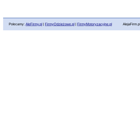
Polecamy:
AleFirmy.pl
|
FirmyOdzieżowe.pl
|
FirmyMotoryzacyjne.pl
AlejaFirm.pl ©