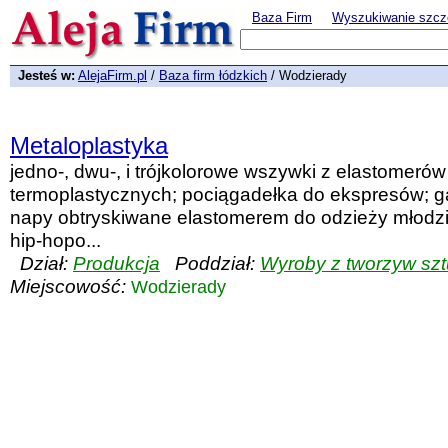
Baza Firm
Wyszukiwanie szcz
Jesteś w:
AlejaFirm.pl
/
Baza firm łódzkich
/ Wodzierady
Metaloplastyka
jedno-, dwu-, i trójkolorowe wszywki z elastomerów
termoplastycznych; pociągadełka do ekspresów; 
napy obtryskiwane elastomerem do odzieży młodzi
hip-hopo...
Dział:
Produkcja
Poddział:
Wyroby z tworzyw sz
Miejscowość:
Wodzierady