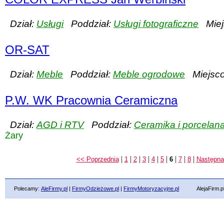
Dział:
Usługi
Poddział:
Usługi fotograficzne
Miej
OR-SAT
Dział:
Meble
Poddział:
Meble ogrodowe
Miejsco
P.W. WK Pracownia Ceramiczna
Dział:
AGD i RTV
Poddział:
Ceramika i porcelan
Żary
|
|
|
|
|
|
|
|
|
<< Poprzednia
1
2
3
4
5
6
7
8
Następna
Polecamy:
AleFirmy.pl
|
FirmyOdzieżowe.pl
|
FirmyMotoryzacyjne.pl
AlejaFirm.pl ©