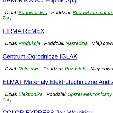
BAKEMA A.A.J Filipiuk Sp.j.
Dział:
Budownictwo
Poddział:
Budowlane materi
Żary
FIRMA REMEX
Dział:
Produkcja
Poddział:
Narzędzia
Miejscowo
Centrum Ogrodnicze IGLAK
Dział:
Rolnictwo
Poddział:
Pozostałe
Miejscowo
ELMAT Materiały Elektrotechniczne Andrz
Dział:
Elektronika
Poddział:
Sprzęt elektroniczny
Żary
COLOR EXPRESS Jan Werbiński