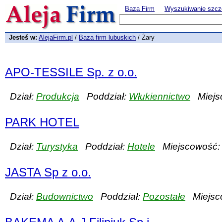
Baza Firm
Wyszukiwanie szcz
Jesteś w:
AlejaFirm.pl
/
Baza firm lubuskich
/ Żary
APO-TESSILE Sp. z o.o.
Dział:
Produkcja
Poddział:
Włukiennictwo
Miejs
PARK HOTEL
Dział:
Turystyka
Poddział:
Hotele
Miejscowość:
JASTA Sp z o.o.
Dział:
Budownictwo
Poddział:
Pozostałe
Miejsc