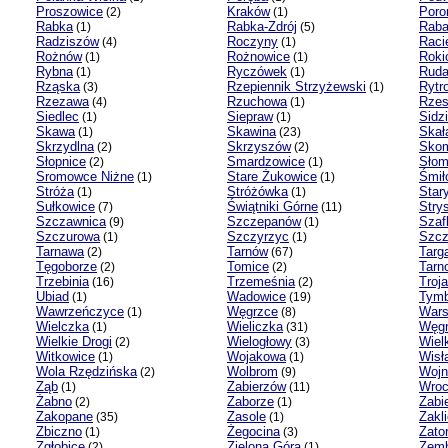
Proszowice
Kraków
Poro
(2)
(1)
Rabka
Rabka-Zdrój
Rab
(1)
(5)
Radziszów
Roczyny
Raci
(4)
(1)
Rożnów
Rożnowice
Roki
(1)
(1)
Rybna
Ryczówek
Rud
(1)
(1)
Rząska
Rzepiennik Strzyżewski
Rytr
(3)
(1)
Rzezawa
Rzuchowa
Rzes
(4)
(1)
Siedlec
Siepraw
Sidz
(1)
(1)
Skawa
Skawina
Skał
(1)
(23)
Skrzydlna
Skrzyszów
Skom
(2)
(2)
Słopnice
Smardzowice
Słom
(2)
(1)
Sromowce Niżne
Stare Żukowice
Śmił
(1)
(1)
Stróża
Stróżówka
Star
(1)
(1)
Sułkowice
Świątniki Górne
Stry
(7)
(11)
Szczawnica
Szczepanów
Szaf
(9)
(1)
Szczurowa
Szczyrzyc
Szcz
(1)
(1)
Tarnawa
Tarnów
Targ
(2)
(67)
Tęgoborze
Tomice
Tarn
(2)
(2)
Trzebinia
Trzemeśnia
Troj
(16)
(2)
Ubiad
Wadowice
Tymb
(1)
(19)
Wawrzeńczyce
Węgrzce
War
(1)
(8)
Wielczka
Wieliczka
Węgr
(1)
(31)
Wielkie Drogi
Wielogłowy
Wiel
(2)
(3)
Witkowice
Wojakowa
Wisł
(1)
(1)
Wola Rzędzińska
Wolbrom
Wojn
(2)
(9)
Ząb
Zabierzów
Wroc
(1)
(11)
Żabno
Zaborze
Zabi
(2)
(1)
Zakopane
Zasole
Zakl
(35)
(1)
Zbiczno
Żegocina
Zato
(1)
(3)
Zgłobice
Zielona Góra
Zemb
(2)
(1)