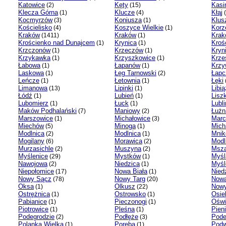
Katowice
Kęty
Kasi
(2)
(15)
Klecza Górna
Klucze
Kłąj
(1)
(4)
(
Kocmyrzów
Koniusza
Klus
(3)
(1)
Kościelisko
Koszyce Wielkie
Korz
(4)
(1)
Kraków
Kraków
Krak
(1411)
(1)
Krościenko nad Dunajcem
Krynica
Kroś
(1)
(1)
Krzczonów
Krzeczów
Kryn
(1)
(1)
Krzykawka
Krzyszkowice
Krze
(1)
(1)
Łabowa
Łapanów
Krzy
(1)
(1)
Laskowa
Łęg Tarnowski
Łapc
(1)
(2)
Leńcze
Łetownia
Łęki
(1)
(1)
Limanowa
Lipinki
Libią
(13)
(1)
Łódź
Lubień
Liszk
(1)
(1)
Lubomierz
Łuck
Lubli
(1)
(1)
Maków Podhalański
Maniowy
Łużn
(7)
(2)
Marszowice
Michałowice
Marc
(1)
(3)
Miechów
Minoga
Mich
(5)
(1)
Modlnica
Modlnica
Mni
(2)
(1)
Mogilany
Morawica
Modl
(6)
(2)
Murzasichle
Muszyna
Msza
(2)
(2)
Myślenice
Mystków
Myśl
(29)
(1)
Nawojowa
Niedzica
Myśl
(2)
(1)
Niepołomice
Nowa Biała
Nied
(17)
(1)
Nowy Sącz
Nowy Targ
Nowa
(78)
(20)
Oksa
Olkusz
Nowy
(1)
(22)
Ostrężnica
Ostrowsko
Osie
(1)
(1)
Pabianice
Pieczonogi
Oświ
(1)
(1)
Piotrowice
Pleśna
Pien
(1)
(1)
Podegrodzie
Podłęże
Pode
(2)
(3)
Polanka Wielka
Poręba
Podw
(1)
(1)