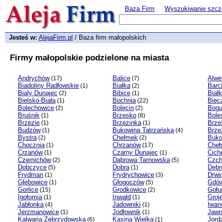
Baza Firm
Wyszukiwanie szcz
Jesteś w:
AlejaFirm.pl
/ Baza firm małopolskich
Firmy małopolskie podzielone na miasta
Andrychów
Balice
Alwe
(17)
(7)
Biadoliny Radłowskie
Białka
Barc
(1)
(2)
Bialy Dunajec
Bibice
Biał
(2)
(1)
Bielsko-Biała
Bochnia
Biec
(1)
(22)
Bolechowice
Bolęcin
Bogu
(2)
(2)
Bruśnik
Brzesko
Bole
(1)
(8)
Brzezie
Brzezinka
Brze
(1)
(1)
Budzów
Bukowina Tatrzańska
Brze
(1)
(4)
Bystra
Chełmek
Buk
(2)
(2)
Chocznia
Chrzanów
Cheł
(1)
(17)
Crzanów
Czarny Dunajec
Cich
(1)
(1)
Czernichów
Dąbrowa Tarnowska
Czc
(2)
(5)
Dobczyce
Dobra
Dęb
(5)
(1)
Frydman
Frydrychowice
Drwi
(1)
(3)
Głębowice
Głogoczów
Gdó
(1)
(5)
Gorlice
Grodkowice
Gołu
(15)
(2)
Igołomia
Inwałd
Groj
(1)
(1)
Jabłonka
Jadowniki
Iwan
(4)
(1)
Jerzmanowice
Jodłownik
Jawi
(1)
(1)
Kalwaria Zebrzydowska
Kasina Wielka
Jord
(6)
(1)