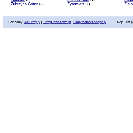
Zubrzyca Górna
Żytomierz
Zielo
(2)
(1)
Polecamy:
AleFirmy.pl
|
FirmyOdzieżowe.pl
|
FirmyMotoryzacyjne.pl
AlejaFirm.pl ©