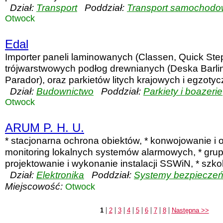
Dział:
Transport
Poddział:
Transport samochodo
Otwock
Edal
Importer paneli laminowanych (Classen, Quick Step
trójwarstwowych podłog drewnianych (Deska Barline
Parador), oraz parkietów litych krajowych i egzoty
Dział:
Budownictwo
Poddział:
Parkiety i boazerie
Otwock
ARUM P. H. U.
* stacjonarna ochrona obiektów, * konwojowanie i o
monitoring lokalnych systemów alarmowych, * grup
projektowanie i wykonanie instalacji SSWiN, * szko
Dział:
Elektronika
Poddział:
Systemy bezpieczeńs
Miejscowość:
Otwock
|
|
|
|
|
|
|
|
1
2
3
4
5
6
7
8
Następna >>