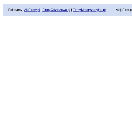
Polecamy:
AleFirmy.pl
|
FirmyOdzieżowe.pl
|
FirmyMotoryzacyjne.pl
AlejaFirm.pl ©