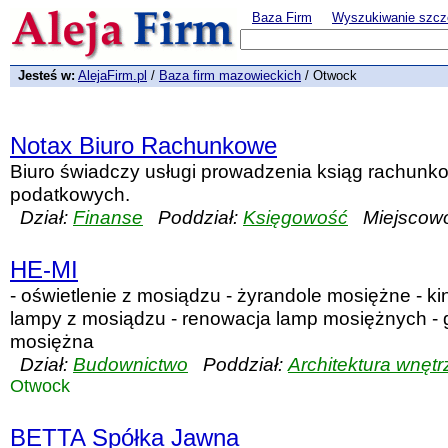
Baza Firm
Wyszukiwanie szcz
Jesteś w:
AlejaFirm.pl
/
Baza firm mazowieckich
/ Otwock
Notax Biuro Rachunkowe
Biuro świadczy usługi prowadzenia ksiąg rachunk
podatkowych.
Dział:
Finanse
Poddział:
Księgowość
Miejscowo
HE-MI
- oświetlenie z mosiądzu - żyrandole mosiężne - ki
lampy z mosiądzu - renowacja lamp mosiężnych - g
mosiężna
Dział:
Budownictwo
Poddział:
Architektura wnętr
Otwock
BETTA Spółka Jawna