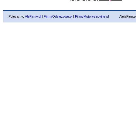
Polecamy:
AleFirmy.pl
|
FirmyOdzieżowe.pl
|
FirmyMotoryzacyjne.pl
AlejaFirm.pl ©