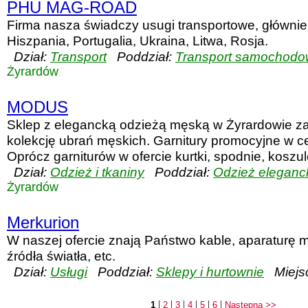
PHU MAG-ROAD
Firma nasza świadczy usugi transportowe, głównie
Hiszpania, Portugalia, Ukraina, Litwa, Rosja.
Dział:
Transport
Poddział:
Transport samochodo
Żyrardów
MODUS
Sklep z elegancką odzieżą męską w Żyrardowie z
kolekcję ubrań męskich. Garnitury promocyjne w ce
Oprócz garniturów w ofercie kurtki, spodnie, koszule
Dział:
Odzież i tkaniny
Poddział:
Odzież eleganc
Żyrardów
Merkurion
W naszej ofercie znają Państwo kable, aparaturę 
źródła światła, etc.
Dział:
Usługi
Poddział:
Sklepy i hurtownie
Miejs
|
|
|
|
|
|
1
2
3
4
5
6
Następna >>