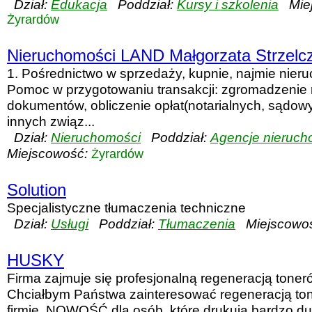
Dział:
Edukacja
Poddział:
Kursy i szkolenia
Miej
Żyrardów
Nieruchomości LAND Małgorzata Strzelc
1. Pośrednictwo w sprzedaży, kupnie, najmie nieru
Pomoc w przygotowaniu transakcji: zgromadzenie
dokumentów, obliczenie opłat(notarialnych, sądow
innych związ...
Dział:
Nieruchomości
Poddział:
Agencje nieruch
Miejscowość:
Żyrardów
Solution
Specjalistyczne tłumaczenia techniczne
Dział:
Usługi
Poddział:
Tłumaczenia
Miejscowoś
HUSKY
Firma zajmuje się profesjonalną regeneracją toneró
Chciałbym Państwa zainteresować regeneracją to
firmie. NOWOŚĆ dla osób, które drukują bardzo du