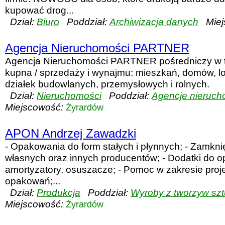
kupować drog...
Dział:
Biuro
Poddział:
Archiwizacja danych
Miej
Agencja Nieruchomości PARTNER
Agencja Nieruchomości PARTNER pośredniczy w 
kupna / sprzedaży i wynajmu: mieszkań, domów, lo
działek budowlanych, przemysłowych i rolnych.
Dział:
Nieruchomości
Poddział:
Agencje nieruch
Miejscowość:
Żyrardów
APON Andrzej Zawadzki
- Opakowania do form stałych i płynnych; - Zamkn
własnych oraz innych producentów; - Dodatki do 
amortyzatory, osuszacze; - Pomoc w zakresie proj
opakowań;...
Dział:
Produkcja
Poddział:
Wyroby z tworzyw sz
Miejscowość:
Żyrardów