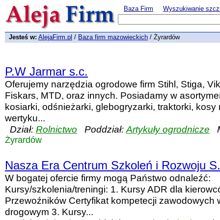
Baza Firm
Wyszukiwanie szcz
Jesteś w:
AlejaFirm.pl
/
Baza firm mazowieckich
/ Żyrardów
P.W Jarmar s.c.
Oferujemy narzędzia ogrodowe firm Stihl, Stiga, Vi
Fiskars, MTD, oraz innych. Posiadamy w asortymenc
kosiarki, odśnieżarki, glebogryzarki, traktorki, ko
wertyku...
Dział:
Rolnictwo
Poddział:
Artykuły ogrodnicze
M
Żyrardów
Nasza Era Centrum Szkoleń i Rozwoju S
W bogatej ofercie firmy mogą Państwo odnaleźć:
Kursy/szkolenia/treningi: 1. Kursy ADR dla kierowc
Przewoźników Certyfikat kompetecji zawodowych w
drogowym 3. Kursy...