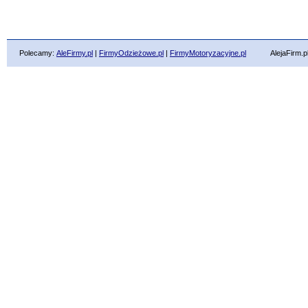
Polecamy:
AleFirmy.pl
|
FirmyOdzieżowe.pl
|
FirmyMotoryzacyjne.pl
AlejaFirm.pl ©