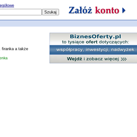
egółowe
 firanka a także
enka