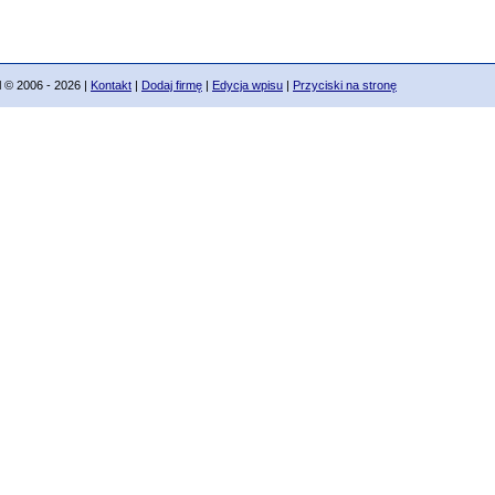
 2006 - 2026 |
Kontakt
|
Dodaj firmę
|
Edycja wpisu
|
Przyciski na stronę