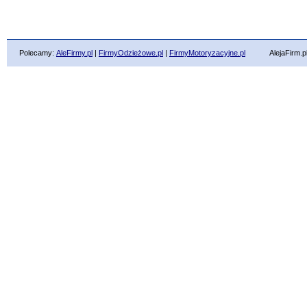
Polecamy:
AleFirmy.pl
|
FirmyOdzieżowe.pl
|
FirmyMotoryzacyjne.pl
AlejaFirm.pl ©