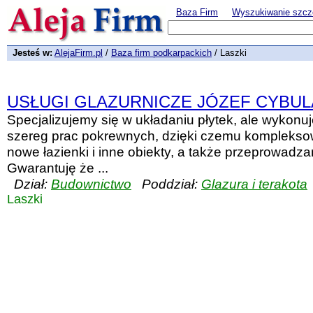
Baza Firm
Wyszukiwanie szcz
Jesteś w:
AlejaFirm.pl
/
Baza firm podkarpackich
/ Laszki
USŁUGI GLAZURNICZE JÓZEF CYBUL
Specjalizujemy się w układaniu płytek, ale wykonu
szereg prac pokrewnych, dzięki czemu kompleks
nowe łazienki i inne obiekty, a także przeprowadz
Gwarantuję że ...
Dział:
Budownictwo
Poddział:
Glazura i terakota
Laszki