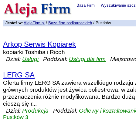
Baza Firm
Wyszukiwanie szcz
Jesteś w:
AlejaFirm.pl
/
Baza firm podkarpackich
/ Pustków
Arkop Serwis Kopiarek
kopiarki Toshiba i Ricoh
Dział:
Usługi
Poddział:
Usługi dla firm
Miejscowo
LERG SA
Oferta firmy LERG SA zawiera wszelkiego rodzaju
głównych produktów jest żywica poliestrowa, w zal
przeznaczenia różnie modyfikowana. Bardzo dużą
cieszą się r...
Dział:
Produkcja
Poddział:
Odlewy i kształtowani
Pustków 3