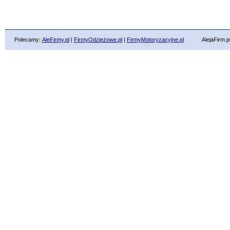
Polecamy:
AleFirmy.pl
|
FirmyOdzieżowe.pl
|
FirmyMotoryzacyjne.pl
AlejaFirm.pl ©