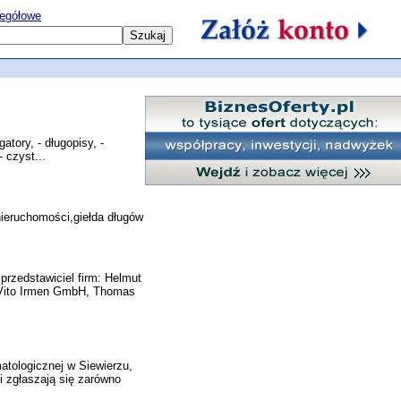
egółowe
atory, - długopisy, -
- czyst...
 nieruchomości,giełda długów
przedstawiciel firm: Helmut
 Vito Irmen GmbH, Thomas
matologicznej w Siewierzu,
i zgłaszają się zarówno