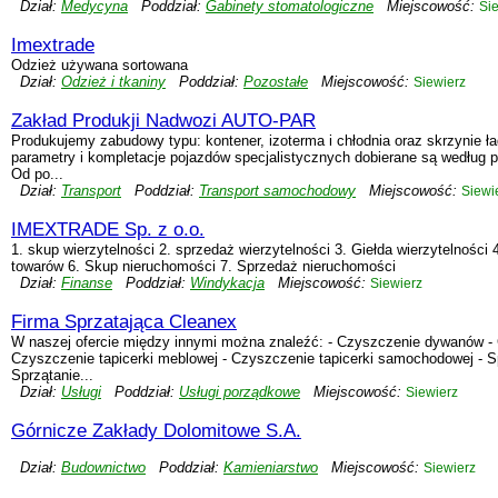
Dział:
Medycyna
Poddział:
Gabinety stomatologiczne
Miejscowość:
Si
Imextrade
Odzież używana sortowana
Dział:
Odzież i tkaniny
Poddział:
Pozostałe
Miejscowość:
Siewierz
Zakład Produkji Nadwozi AUTO-PAR
Produkujemy zabudowy typu: kontener, izoterma i chłodnia oraz skrzynie ł
parametry i kompletacje pojazdów specjalistycznych dobierane są według p
Od po...
Dział:
Transport
Poddział:
Transport samochodowy
Miejscowość:
Siewi
IMEXTRADE Sp. z o.o.
1. skup wierzytelności 2. sprzedaż wierzytelności 3. Giełda wierzytelności 
towarów 6. Skup nieruchomości 7. Sprzedaż nieruchomości
Dział:
Finanse
Poddział:
Windykacja
Miejscowość:
Siewierz
Firma Sprzatająca Cleanex
W naszej ofercie między innymi można znaleźć: - Czyszczenie dywanów - 
Czyszczenie tapicerki meblowej - Czyszczenie tapicerki samochodowej - Sp
Sprzątanie...
Dział:
Usługi
Poddział:
Usługi porządkowe
Miejscowość:
Siewierz
Górnicze Zakłady Dolomitowe S.A.
Dział:
Budownictwo
Poddział:
Kamieniarstwo
Miejscowość:
Siewierz