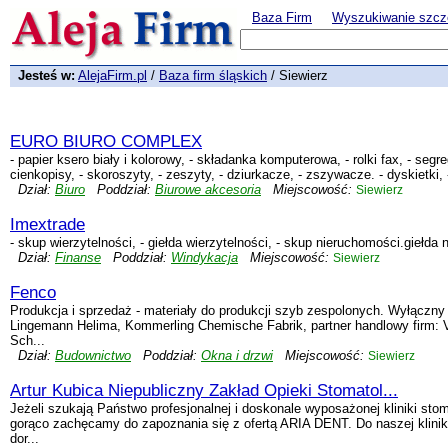
Baza Firm
Wyszukiwanie szcz
Jesteś w:
AlejaFirm.pl
/
Baza firm śląskich
/ Siewierz
EURO BIURO COMPLEX
- papier ksero biały i kolorowy, - składanka komputerowa, - rolki fax, - segreg
cienkopisy, - skoroszyty, - zeszyty, - dziurkacze, - zszywacze. - dyskietki, 
Dział:
Biuro
Poddział:
Biurowe akcesoria
Miejscowość:
Siewierz
Imextrade
- skup wierzytelności, - giełda wierzytelności, - skup nieruchomości.giełda
Dział:
Finanse
Poddział:
Windykacja
Miejscowość:
Siewierz
Fenco
Produkcja i sprzedaż - materiały do produkcji szyb zespolonych. Wyłączny 
Lingemann Helima, Kommerling Chemische Fabrik, partner handlowy firm:
Sch...
Dział:
Budownictwo
Poddział:
Okna i drzwi
Miejscowość:
Siewierz
Artur Kubica Niepubliczny Zakład Opieki Stomatol...
Jeżeli szukają Państwo profesjonalnej i doskonale wyposażonej kliniki sto
gorąco zachęcamy do zapoznania się z ofertą ARIA DENT. Do naszej klinik
dor...