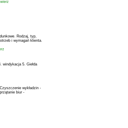
ewierz
adunkowe. Rodzaj, typ,
otrzeb i wymagań klienta.
erz
4. windykacja 5. Giełda
Czyszczenie wykładzin -
rzątanie biur -