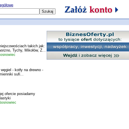
egółowe
 miejscowościach takich jak:
rzno, Tychy, Mikołów, Ż...
osnowiec
 węgiel - kotły na drewno -
enniki sufi...
ej ofercie posiadamy
lastyki
Sosnowiec