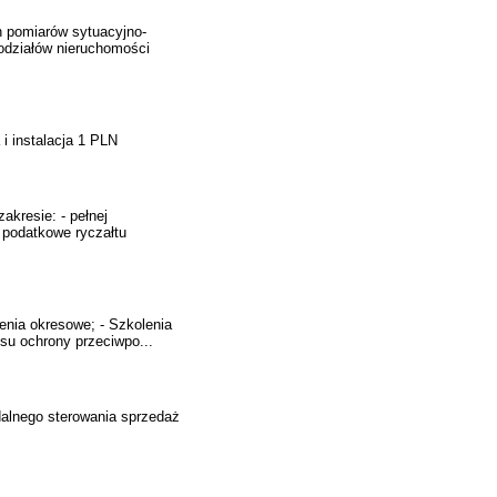
 pomiarów sytuacyjno-
podziałów nieruchomości
 instalacja 1 PLN
kresie: - pełnej
 podatkowe ryczałtu
enia okresowe; - Szkolenia
esu ochrony przeciwpo...
dalnego sterowania sprzedaż