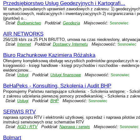
Przedsiębiorstwo Usług Geodezyjnych i Kartografi...
W ramach posiadanych uprawnień zawodowych z zakresu: 1) geodezyjnych
wysokościowych, realizacyjnych i inwentaryzacyjnych 2) rozgraniczania i 
(gruntów) o...
Dział:
Budownictwo
Poddział:
Geodezja
Miejscowość:
Sosnowiec
AIR NETWORKS
256/128 kb/s za 25 PLN BRUTTO, umowa na czas nieokreslony, aktywacja i
Dział:
Internet
Poddział:
Dostawcy Internetu
Miejscowość:
Sosnowiec
Biuro Rachunkowe Kazimiera Różalska
Oferujemy kompleksową obsługę wszystkich podmiotów gospodarczych w za
księgowości - księgi handlowe - księgi przychodów i rozchodów - ewidencje
ewidencjonow...
Dział:
Usługi
Poddział:
Usługi finansowe
Miejscowość:
Sosnowiec
BeHaPeks - Konsulting, Szkolenia i Audit BHP
Proponujemy Państwu następujące szkolenia: - Szkolenia wstępne; - Szkol
z zakresu udzielania pierwszej pomocy przedlekarskiej; - Szkolenia z zakr
Dział:
Usługi
Poddział:
BHP
Miejscowość:
Sosnowiec
SERWIS RTV
naprawa sprzętu RTV i elektroniki użytkowej. sprzedaż i naprawa pilotów z
instrukcji serwisowych oraz schematów RTV
Dział:
AGD i RTV
Poddział:
Naprawa i serwis
Miejscowość:
Sosnowiec
Bolmart