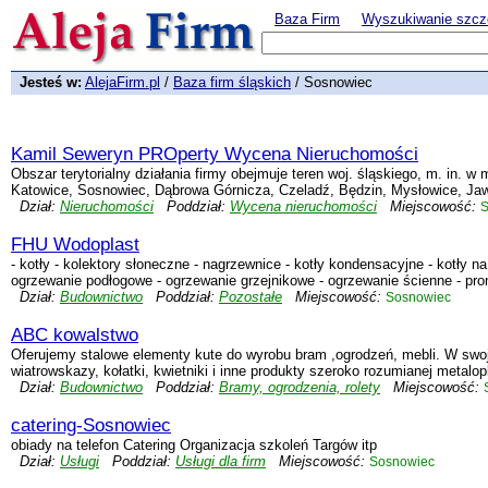
Baza Firm
Wyszukiwanie szcz
Jesteś w:
AlejaFirm.pl
/
Baza firm śląskich
/ Sosnowiec
Kamil Seweryn PROperty Wycena Nieruchomości
Obszar terytorialny działania firmy obejmuje teren woj. śląskiego, m. in. w
Katowice, Sosnowiec, Dąbrowa Górnicza, Czeladź, Będzin, Mysłowice, Jawo
Dział:
Nieruchomości
Poddział:
Wycena nieruchomości
Miejscowość:
S
FHU Wodoplast
- kotły - kolektory słoneczne - nagrzewnice - kotły kondensacyjne - kotły na
ogrzewanie podłogowe - ogrzewanie grzejnikowe - ogrzewanie ścienne - promi
Dział:
Budownictwo
Poddział:
Pozostałe
Miejscowość:
Sosnowiec
ABC kowalstwo
Oferujemy stalowe elementy kute do wyrobu bram ,ogrodzeń, mebli. W swoj
wiatrowskazy, kołatki, kwietniki i inne produkty szeroko rozumianej metalop
Dział:
Budownictwo
Poddział:
Bramy, ogrodzenia, rolety
Miejscowość:
catering-Sosnowiec
obiady na telefon Catering Organizacja szkoleń Targów itp
Dział:
Usługi
Poddział:
Usługi dla firm
Miejscowość:
Sosnowiec