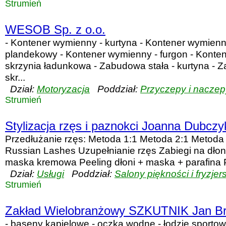
Strumień
WESOB Sp. z o.o.
- Kontener wymienny - kurtyna - Kontener wymienn
plandekowy - Kontener wymienny - furgon - Konte
skrzynia ładunkowa - Zabudowa stała - kurtyna - Z
skr...
Dział:
Motoryzacja
Poddział:
Przyczepy i naczep
Strumień
Stylizacja rzęs i paznokci Joanna Dubczy
Przedłużanie rzęs: Metoda 1:1 Metoda 2:1 Metoda
Russian Lashes Uzupełnianie rzęs Zabiegi na dłoni
maska kremowa Peeling dłoni + maska + parafina P
Dział:
Usługi
Poddział:
Salony piękności i fryzjer
Strumień
Zakład Wielobranżowy SZKUTNIK Jan Br
- baseny kąpielowe - oczka wodne - łodzie sportow