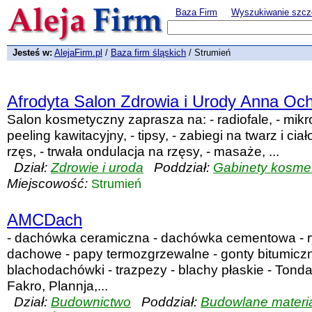
Baza Firm
Wyszukiwanie szcz
Jesteś w:
AlejaFirm.pl
/
Baza firm śląskich
/ Strumień
Afrodyta Salon Zdrowia i Urody Anna Oc
Salon kosmetyczny zaprasza na: - radiofale, - mikr
peeling kawitacyjny, - tipsy, - zabiegi na twarz i cia
rzęs, - trwała ondulacja na rzęsy, - masaże, ...
Dział:
Zdrowie i uroda
Poddział:
Gabinety kosme
Miejscowość:
Strumień
AMCDach
- dachówka ceramiczna - dachówka cementowa - r
dachowe - papy termozgrzewalne - gonty bitumiczn
blachodachówki - trazpezy - blachy płaskie - Tond
Fakro, Plannja,...
Dział:
Budownictwo
Poddział:
Budowlane materi