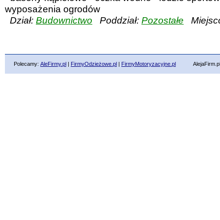
wyposażenia ogrodów
Dział:
Budownictwo
Poddział:
Pozostałe
Miejsc
Polecamy:
AleFirmy.pl
|
FirmyOdzieżowe.pl
|
FirmyMotoryzacyjne.pl
AlejaFirm.pl ©