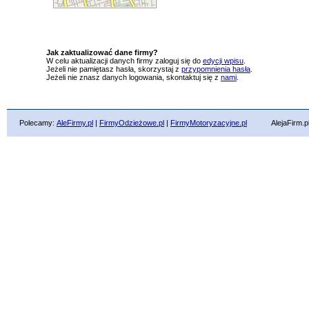
Jak zaktualizować dane firmy?
W celu aktualizacji danych firmy zaloguj się do
edycji wpisu
.
Jeżeli nie pamiętasz hasła, skorzystaj z
przypomnienia hasła
.
Jeżeli nie znasz danych logowania, skontaktuj się z
nami
.
Polecamy:
AleFirmy.pl
|
FirmyOdzieżowe.pl
|
FirmyMotoryzacyjne.pl
AlejaFirm.pl ©