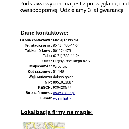
Podstawa wykonana jest z poliwęglanu, drut j
kwasoodpornej. Udzielamy 3 lat gwarancji.
Dane kontaktowe:
Osoba kontaktowa:
Maciej Rudnicki
Tel. stacjonarny:
(0-71) 788-44-04
Tel. komórkowy:
501174475
Faks:
(0-71) 788-44-04
Ulica:
Przybyszewskiego 82 A
Miejscowość:
Wrocław
Kod pocztowy:
51-148
Wojewodztwo:
dolnośląskie
NIP:
8951013087
REGON:
930428577
Strona firmowa:
www.kolce.pl
E-mail:
wyślij list »
Lokalizacja firmy na mapie: