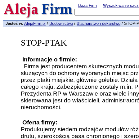
Baza Firm
Wyszukiwanie szcz
Jesteś w:
AlejaFirm.pl
/
Budownictwo
/
Blacharstwo i dekarstwo
/ STOP-
STOP-PTAK
Informacje o firmie:
Firma jest producentem skutecznych mod
służących do ochrony wybranych miejsc pr
przez ptaki miejskie, głównie gołębie. Dział
całego kraju. Zabezpieczone zostały m.in. P
Prezydenta RP w Warszawie oraz wiele innyc
skierowana jest do właścicieli, administrato
nieruchomości.
Oferta firmy:
Produkujemy siedem rodzajów modułów różn
drutu, szerokością pasa chronionego i szer