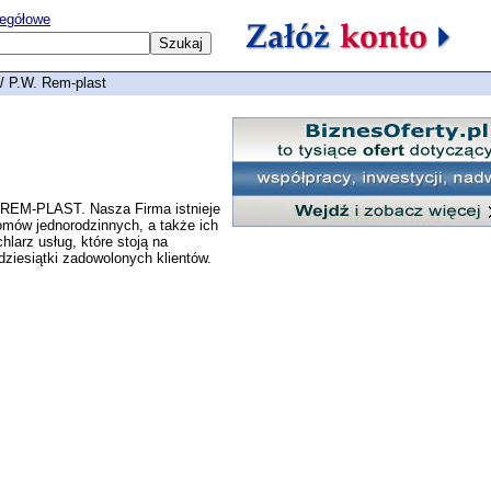
egółowe
/ P.W. Rem-plast
REM-PLAST. Nasza Firma istnieje
omów jednorodzinnych, a także ich
arz usług, które stoją na
ziesiątki zadowolonych klientów.