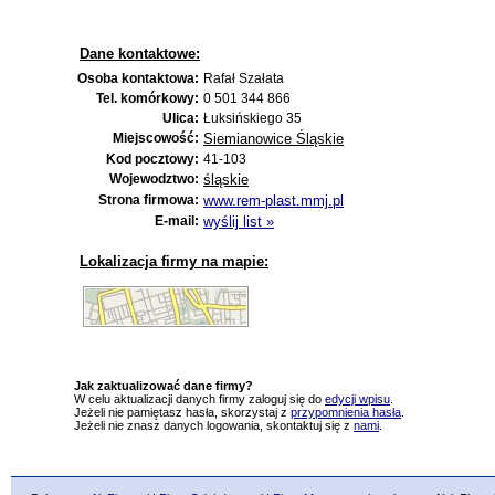
Dane kontaktowe:
Osoba kontaktowa:
Rafał Szałata
Tel. komórkowy:
0 501 344 866
Ulica:
Łuksińskiego 35
Miejscowość:
Siemianowice Śląskie
Kod pocztowy:
41-103
Wojewodztwo:
śląskie
Strona firmowa:
www.rem-plast.mmj.pl
E-mail:
wyślij list »
Lokalizacja firmy na mapie:
Jak zaktualizować dane firmy?
W celu aktualizacji danych firmy zaloguj się do
edycji wpisu
.
Jeżeli nie pamiętasz hasła, skorzystaj z
przypomnienia hasła
.
Jeżeli nie znasz danych logowania, skontaktuj się z
nami
.