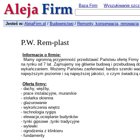
Baza Firm
Wyszukiwanie szcz
Jesteś w:
AlejaFirm.pl
/
Budownictwo
/
Remonty, konserwacja, renowacja
P.W. Rem-plast
Informacje o firmie:
Mamy ogromną przyjemność przedstawić Państwu ofertę Firmy 
na rynku od 7 lat. Zajmujemy się głównie budową i przebudową d
wykańczaniem. Możemy Państwu zaoferować bardzo szeroki wachl
najwyższym poziomie i są najwyższej jakości, o czym świadczą d
Oferta firmy:
- dachy, więźby,
- prace instalacyjne, murarskie
- stolarka okienna
- glazurowanie
- wykończenia wnętrz
- technologia rygips
- elewacje,ocieplanie budynków
- tynki gipsowe ,tynki tradycyjne
- wylewki
- ogrodzenia z klinkieru
- fundamenty