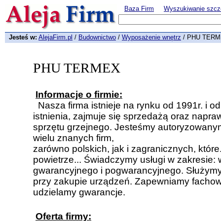
Baza Firm
Wyszukiwanie szcz
Jesteś w:
AlejaFirm.pl
/
Budownictwo
/
Wyposażenie wnętrz
/ PHU TER
PHU TERMEX
Informacje o firmie:
Nasza firma istnieje na rynku od 1991r. i 
istnienia, zajmuje się sprzedażą oraz napr
sprzętu grzejnego. Jesteśmy autoryzowany
wielu znanych firm,
zarówno polskich, jak i zagranicznych, które
powietrze... Świadczymy usługi w zakresie
gwarancyjnego i pogwarancyjnego. Służym
przy zakupie urządzeń. Zapewniamy fachow
udzielamy gwarancje.
Oferta firmy: