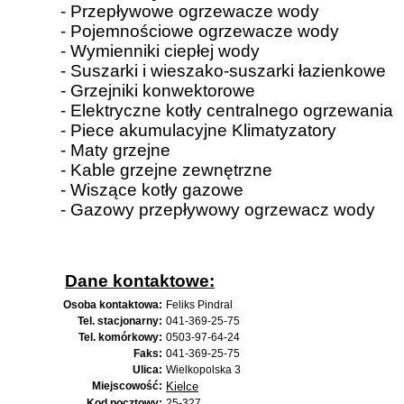
- Przepływowe ogrzewacze wody
- Pojemnościowe ogrzewacze wody
- Wymienniki ciepłej wody
- Suszarki i wieszako-suszarki łazienkowe
- Grzejniki konwektorowe
- Elektryczne kotły centralnego ogrzewania
- Piece akumulacyjne Klimatyzatory
- Maty grzejne
- Kable grzejne zewnętrzne
- Wiszące kotły gazowe
- Gazowy przepływowy ogrzewacz wody
Dane kontaktowe:
Osoba kontaktowa:
Feliks Pindral
Tel. stacjonarny:
041-369-25-75
Tel. komórkowy:
0503-97-64-24
Faks:
041-369-25-75
Ulica:
Wielkopolska 3
Miejscowość:
Kielce
Kod pocztowy:
25-327