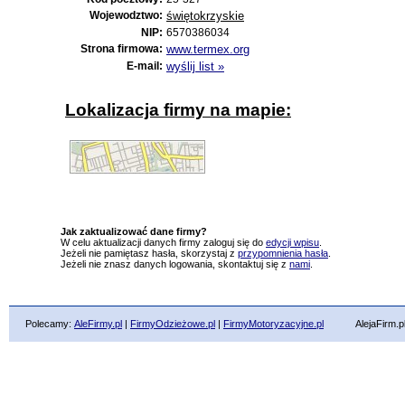
Wojewodztwo:
świętokrzyskie
NIP:
6570386034
Strona firmowa:
www.termex.org
E-mail:
wyślij list »
Lokalizacja firmy na mapie:
Jak zaktualizować dane firmy?
W celu aktualizacji danych firmy zaloguj się do
edycji wpisu
.
Jeżeli nie pamiętasz hasła, skorzystaj z
przypomnienia hasła
.
Jeżeli nie znasz danych logowania, skontaktuj się z
nami
.
Polecamy:
AleFirmy.pl
|
FirmyOdzieżowe.pl
|
FirmyMotoryzacyjne.pl
AlejaFirm.pl ©