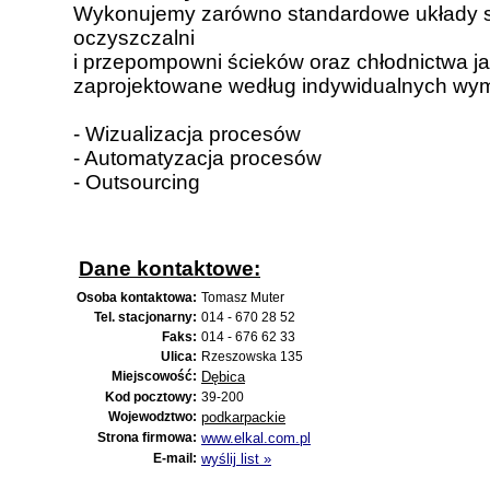
Wykonujemy zarówno standardowe układy s
oczyszczalni
i przepompowni ścieków oraz chłodnictwa ja
zaprojektowane według indywidualnych wym
- Wizualizacja procesów
- Automatyzacja procesów
- Outsourcing
Dane kontaktowe:
Osoba kontaktowa:
Tomasz Muter
Tel. stacjonarny:
014 - 670 28 52
Faks:
014 - 676 62 33
Ulica:
Rzeszowska 135
Miejscowość:
Dębica
Kod pocztowy:
39-200
Wojewodztwo:
podkarpackie
Strona firmowa:
www.elkal.com.pl
E-mail:
wyślij list »