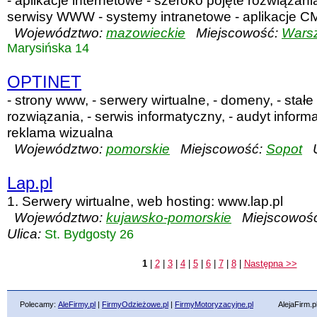
- aplikacje internetowe - szeroko pojęte rozwiązan
serwisy WWW - systemy intranetowe - aplikacje 
Województwo:
mazowieckie
Miejscowość:
Wars
Marysińska 14
OPTINET
- strony www, - serwery wirtualne, - domeny, - stałe
rozwiązania, - serwis informatyczny, - audyt informat
reklama wizualna
Województwo:
pomorskie
Miejscowość:
Sopot
Ul
Lap.pl
1. Serwery wirtualne, web hosting: www.lap.pl
Województwo:
kujawsko-pomorskie
Miejscowoś
Ulica:
St. Bydgosty 26
1
|
2
|
3
|
4
|
5
|
6
|
7
|
8
|
Następna >>
Polecamy:
AleFirmy.pl
|
FirmyOdzieżowe.pl
|
FirmyMotoryzacyjne.pl
AlejaFirm.pl ©