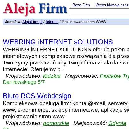
Baza Firm
Wyszukiwanie szcz
Jesteś w:
AlejaFirm.pl
/
Internet
/ Projektowanie stron WWW
WEBRING iNTERNET sOLUTIONS
WEBRING iNTERNET sOLUTIONS oferuje pełen pa
internetowych i kompleksowe rozwiązania dla przed
Tworzymy przestrzeń aby Twoja firma znalazła swo
Internecie. Oferujemy p...
Województwo:
łódzkie
Miejscowość:
Piotrków Tr
Daniłowskiego 5/7
Biuro RCS Webdesign
Kompleksowa obsługa firm: konta @-mail, serwery w
www, e-commerce, sklepy internetowe, aplikacje s
projektowanie stron www
Województwo:
pomorskie
Miejscowość:
Gdynia