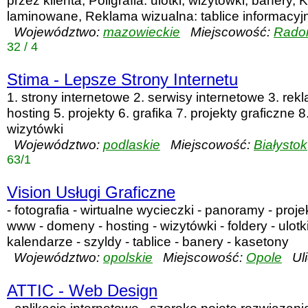
przez klienta, Poligrafia: ulotki, wizytówki, banery,
laminowane, Reklama wizualna: tablice informacyjne
Województwo:
mazowieckie
Miejscowość:
Rad
32 / 4
Stima - Lepsze Strony Internetu
1. strony internetowe 2. serwisy internetowe 3. rek
hosting 5. projekty 6. grafika 7. projekty graficzne 
wizytówki
Województwo:
podlaskie
Miejscowość:
Białystok
63/1
Vision Usługi Graficzne
- fotografia - wirtualne wycieczki - panoramy - proj
www - domeny - hosting - wizytówki - foldery - ulotki
kalendarze - szyldy - tablice - banery - kasetony
Województwo:
opolskie
Miejscowość:
Opole
Uli
ATTIC - Web Design