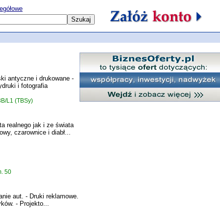
egółowe
antyczne i drukowane -
druki i fotografia
3B/L1 (TBSy)
 realnego jak i ze świata
owy, czarownice i diabł...
. 50
nie aut. - Druki reklamowe.
ków. - Projekto...