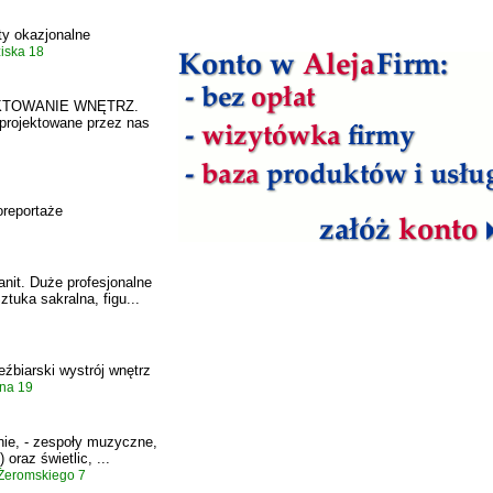
rty okazjonalne
iska 18
OJEKTOWANIE WNĘTRZ.
 projektowane przez nas
toreportaże
anit. Duże profesjonalne
ztuka sakralna, figu...
eźbiarski wystrój wnętrz
lna 19
wnie, - zespoły muzyczne,
oraz świetlic, ...
Żeromskiego 7