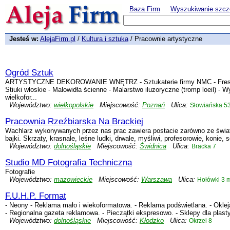
Baza Firm
Wyszukiwanie szcz
Jesteś w:
AlejaFirm.pl
/
Kultura i sztuka
/ Pracownie artystyczne
Ogród Sztuk
ARTYSTYCZNE DEKOROWANIE WNĘTRZ - Sztukaterie firmy NMC - Freski 
Stiuki włoskie - Malowidła ścienne - Malarstwo iluzoryczne (tromp loeil) - Wy
wielkofor...
Województwo:
wielkopolskie
Miejscowość:
Poznań
Ulica:
Słowiańska 5
Pracownia Rzeźbiarska Na Brackiej
Wachlarz wykonywanych przez nas prac zawiera postacie zarówno ze świata
bajki. Skrzaty, krasnale, leśne ludki, drwale, myśliwi, profesorowie, konie, s
Województwo:
dolnośląskie
Miejscowość:
Świdnica
Ulica:
Bracka 7
Studio MD Fotografia Techniczna
Fotografie
Województwo:
mazowieckie
Miejscowość:
Warszawa
Ulica:
Hołówki 3 m
F.U.H.P. Format
- Neony - Reklama mało i wiekoformatowa. - Reklama podświetlana. - Okleja
- Regionalna gazeta reklamowa. - Pieczątki ekspresowo. - Sklepy dla plasty
Województwo:
dolnośląskie
Miejscowość:
Kłodzko
Ulica:
Okrzei 8