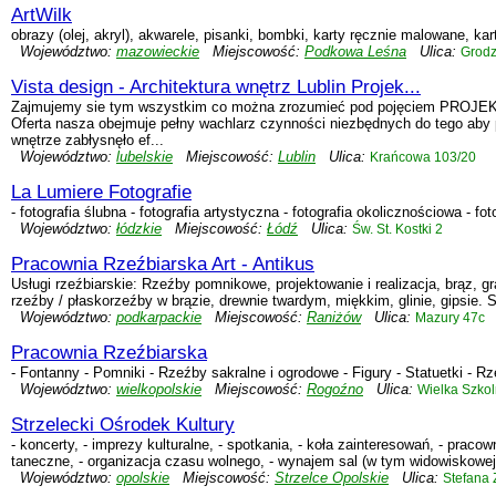
ArtWilk
obrazy (olej, akryl), akwarele, pisanki, bombki, karty ręcznie malowane, ka
Województwo:
mazowieckie
Miejscowość:
Podkowa Leśna
Ulica:
Grodz
Vista design - Architektura wnętrz Lublin Projek...
Zajmujemy sie tym wszystkim co można zrozumieć pod pojęciem PR
Oferta nasza obejmuje pełny wachlarz czynności niezbędnych do tego aby
wnętrze zabłysnęło ef...
Województwo:
lubelskie
Miejscowość:
Lublin
Ulica:
Krańcowa 103/20
La Lumiere Fotografie
- fotografia ślubna - fotografia artystyczna - fotografia okolicznościowa - fo
Województwo:
łódzkie
Miejscowość:
Łódź
Ulica:
Św. St. Kostki 2
Pracownia Rzeźbiarska Art - Antikus
Usługi rzeźbiarskie: Rzeźby pomnikowe, projektowanie i realizacja, brąz, gr
rzeźby / płaskorzeźby w brązie, drewnie twardym, miękkim, glinie, gipsie. S
Województwo:
podkarpackie
Miejscowość:
Raniżów
Ulica:
Mazury 47c
Pracownia Rzeźbiarska
- Fontanny - Pomniki - Rzeźby sakralne i ogrodowe - Figury - Statuetki - Rz
Województwo:
wielkopolskie
Miejscowość:
Rogoźno
Ulica:
Wielka Szko
Strzelecki Ośrodek Kultury
- koncerty, - imprezy kulturalne, - spotkania, - koła zainteresowań, - praco
taneczne, - organizacja czasu wolnego, - wynajem sal (w tym widowiskowej) 
Województwo:
opolskie
Miejscowość:
Strzelce Opolskie
Ulica:
Stefana 