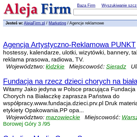
Baza Firm
Wyszukiwanie szcz
Jesteś w:
AlejaFirm.pl
/
Marketing
/ Agencje reklamowe
Agencja Artystyczno-Reklamowa PUNKT
hostessy, kalendarze, ulotki, wizytówki, bannery, ta
reklama prasowa, radiowa, TV.
Województwo:
łódzkie
Miejscowość:
Sieradz
Uli
Fundacja na rzecz dzieci chorych na biał
Witamy Jako jedyna w Polsce pracująca Fundacja
Chorych na Białaczkę zaprasza Państwa do
współpracy.www.fundacja.dzieci.prv.pl Druk mater
etykiety Opakowania.PP opa...
Województwo:
mazowieckie
Miejscowość:
Wars
Borowej Góry 3 /95