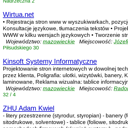
Nadrzeczna 2
Wirtua.net
• Rejestracja stron www w wyszukiwarkach, pozyc
Konsultacje językowe, tłumaczenia tekstów • Proje
WWW w kilku wersjach językowych • Tworzenie stro
Województwo:
mazowieckie
Miejscowość:
Józe
Piłsudskiego 30
Kinsoft Systemy Informatyczne
Projektowanie stron internetowych w dowolnej tech
przez klienta, Poligrafia: ulotki, wizytówki, banery,
laminowane, Reklama wizualna: tablice informacyjne
Województwo:
mazowieckie
Miejscowość:
Rad
32 / 4
ZHU Adam Kwiel
- litery przestrzenne (styrodur, styropian) - banery (
sitodrukowe, solventowe) - tablice (foliowe, sitodru