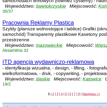
samochodach firmowych (również cysterny) - nadru
Województwo:
świętokrzyskie
Miejscowość:
Koń
35/37
Pracownia Reklamy Plastica
Szyldy (plansze wolnostojące i tablice) Grafiki (o
samochód) Transparenty plastikowe Kasetony podś
przestrzenne
Województwo:
mazowieckie
Miejscowość:
Wars
Aksamitna 32
ITD agencja wydawniczo-reklamowa
- identyfikacja wizualna, - design, - lifting, - fotograf
wielkoformatowa, - druk, - copywriting, - projekto
Województwo:
śląskie
Miejscowość:
Katowice
Ul
19/2
1
|
2
|
3
|
4
|
5
|
6
|
7
|
8
|
Następna >>