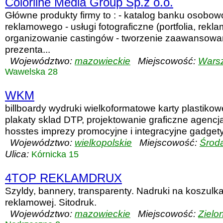
Colorline Media Group Sp.z o.o.
Główne produkty firmy to : - katalog banku osobow
reklamowego - usługi fotograficzne (portfolia, rekla
organizowanie castingów - tworzenie zaawansowa
prezenta...
Województwo:
mazowieckie
Miejscowość:
Wars
Wawelska 28
WKM
billboardy wydruki wielkoformatowe karty plastikowe 
plakaty sklad DTP, projektowanie graficzne agencj
hosstes imprezy promocyjne i integracyjne gadgety
Województwo:
wielkopolskie
Miejscowość:
Środ
Ulica:
Kórnicka 15
4TOP REKLAMDRUX
Szyldy, bannery, transparenty. Nadruki na koszulka
reklamowej. Sitodruk.
Województwo:
mazowieckie
Miejscowość:
Zielo