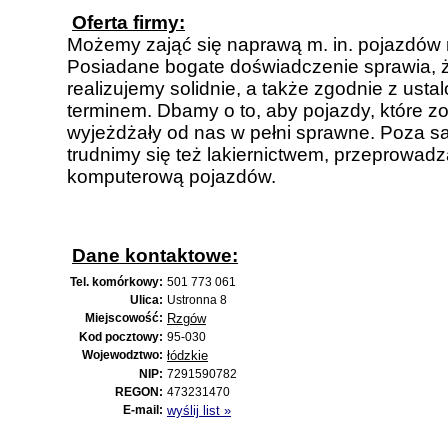
Oferta firmy:
Możemy zająć się naprawą m. in. pojazdów
Posiadane bogate doświadczenie sprawia, ż
realizujemy solidnie, a także zgodnie z ust
terminem. Dbamy o to, aby pojazdy, które z
wyjeżdżały od nas w pełni sprawne. Poza 
trudnimy się też lakiernictwem, przeprowad
komputerową pojazdów.
Dane kontaktowe:
Tel. komórkowy:
501 773 061
Ulica:
Ustronna 8
Miejscowość:
Rzgów
Kod pocztowy:
95-030
Wojewodztwo:
łódzkie
NIP:
7291590782
REGON:
473231470
E-mail:
wyślij list »