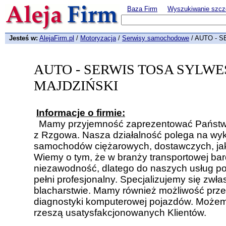
Baza Firm
Wyszukiwanie szcz
Jesteś w:
AlejaFirm.pl
/
Motoryzacja
/
Serwisy samochodowe
/ AUTO - 
AUTO - SERWIS TOSA SYLW
MAJDZIŃSKI
Informacje o firmie:
Mamy przyjemność zaprezentować Państwu
z Rzgowa. Nasza działalność polega na w
samochodów ciężarowych, dostawczych, ja
Wiemy o tym, że w branży transportowej bard
niezawodność, dlatego do naszych usług 
pełni profesjonalny. Specjalizujemy się zwłas
blacharstwie. Mamy również możliwość prz
diagnostyki komputerowej pojazdów. Możemy
rzeszą usatysfakcjonowanych Klientów.