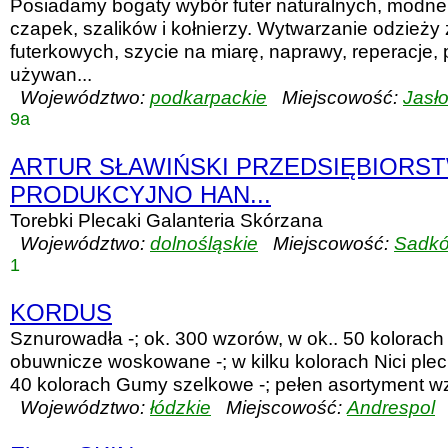
Posiadamy bogaty wybór futer naturalnych, modne
czapek, szalików i kołnierzy. Wytwarzanie odzieży 
futerkowych, szycie na miarę, naprawy, reperacje, p
używan...
Województwo:
podkarpackie
Miejscowość:
Jasł
9a
ARTUR SŁAWIŃSKI PRZEDSIĘBIORS
PRODUKCYJNO HAN...
Torebki Plecaki Galanteria Skórzana
Województwo:
dolnośląskie
Miejscowość:
Sadk
1
KORDUS
Sznurowadła -; ok. 300 wzorów, w ok.. 50 kolorach 
obuwnicze woskowane -; w kilku kolorach Nici plec
40 kolorach Gumy szelkowe -; pełen asortyment wzo
Województwo:
łódzkie
Miejscowość:
Andrespol
U