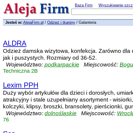
Baza Firm
Wyszukiwanie szcz
Jesteś w:
AlejaFirm.pl
/
Odzież i tkaniny
/ Galanteria
ALDRA
Odzież damska wizytowa, konfekcja. Zarówno dla
jak i puszystych. Rozmiary od 36-52.
Województwo:
podkarpackie
Miejscowość:
Bogu
Techniczna 2B
Lexim PPH
Duży wybór artykułów dla dzieci i dorosłych, umia
atrakcyjny i stale uzupełniany asortyment - wisiorki,
kolczyki, klipsy, broszki, bransolety, pierścionki, gumk
Województwo:
dolnośląskie
Miejscowość:
Wrocł
76