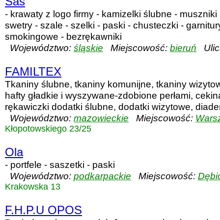
Sas
- krawaty z logo firmy - kamizelki ślubne - muszniki 
swetry - szale - szelki - paski - chusteczki - garnitu
smokingowe - bezrękawniki
Województwo:
śląskie
Miejscowość:
bieruń
Ulic
FAMILTEX
Tkaniny ślubne, tkaniny komunijne, tkaniny wizytow
hafty gładkie i wyszywane-zdobione perłami, cekinam
rękawiczki dodatki ślubne, dodatki wizytowe, diadem
Województwo:
mazowieckie
Miejscowość:
Wars
Kłopotowskiego 23/25
Ola
- portfele - saszetki - paski
Województwo:
podkarpackie
Miejscowość:
Dębi
Krakowska 13
F.H.P.U OPOS