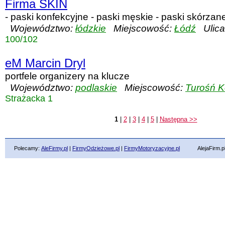
Firma SKIN
- paski konfekcyjne - paski męskie - paski skórzan
Województwo:
łódzkie
Miejscowość:
Łódź
Ulica
100/102
eM Marcin Dryl
portfele organizery na klucze
Województwo:
podlaskie
Miejscowość:
Turośń K
Strażacka 1
1
|
2
|
3
|
4
|
5
|
Następna >>
Polecamy:
AleFirmy.pl
|
FirmyOdzieżowe.pl
|
FirmyMotoryzacyjne.pl
AlejaFirm.pl ©