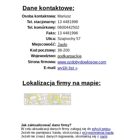
Dane kontaktowe:
Osoba kontaktowa:
Mariusz
Tel. stacjonarny:
13 4481996
Tel. komórkowy:
0600442502
Faks:
13 4481996
Ulica:
Szajnochy 57
Miejscowość:
Jasło
Kod pocztowy:
38-200
Wojewodztwo:
podkarpackie
Strona firmowa:
www.ozdobydowlosow.com
E-mail:
wyślij list »
Lokalizacja firmy na mapie:
Jak zaktualizować dane firmy?
W celu aktualizacji danych firmy zaloguj się do
edycji wpisu
.
Jeżeli nie pamiętasz hasła, skorzystaj z
przypomnienia hasła
.
Jeżeli nie znasz danych logowania, skontaktuj się z
nami
.