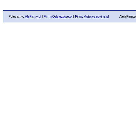
Polecamy:
AleFirmy.pl
|
FirmyOdzieżowe.pl
|
FirmyMotoryzacyjne.pl
AlejaFirm.pl ©