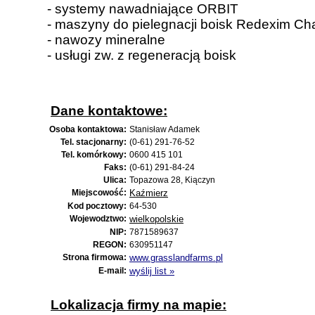
- systemy nawadniające ORBIT
- maszyny do pielegnacji boisk Redexim Ch
- nawozy mineralne
- usługi zw. z regeneracją boisk
Dane kontaktowe:
Osoba kontaktowa:
Stanisław Adamek
Tel. stacjonarny:
(0-61) 291-76-52
Tel. komórkowy:
0600 415 101
Faks:
(0-61) 291-84-24
Ulica:
Topazowa 28, Kiączyn
Miejscowość:
Kaźmierz
Kod pocztowy:
64-530
Wojewodztwo:
wielkopolskie
NIP:
7871589637
REGON:
630951147
Strona firmowa:
www.grasslandfarms.pl
E-mail:
wyślij list »
Lokalizacja firmy na mapie: