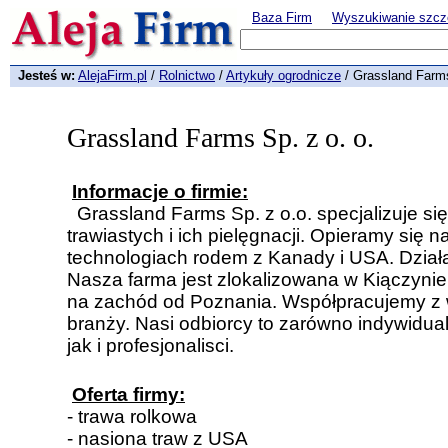
Baza Firm
Wyszukiwanie szcz
Jesteś w:
AlejaFirm.pl
/
Rolnictwo
/
Artykuły ogrodnicze
/ Grassland Farms
Grassland Farms Sp. z o. o.
Informacje o firmie:
Grassland Farms Sp. z o.o. specjalizuje si
trawiastych i ich pielęgnacji. Opieramy się
technologiach rodem z Kanady i USA. Dział
Nasza farma jest zlokalizowana w Kiączyni
na zachód od Poznania. Współpracujemy z w
branży. Nasi odbiorcy to zarówno indywidua
jak i profesjonalisci.
Oferta firmy:
- trawa rolkowa
- nasiona traw z USA