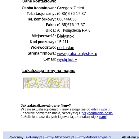
Dane kontaktowe:
Osoba kontaktowa:
Grzegorz Zieleń
Tel. stacjonarny:
(0-85) 676-17-37
Tel. komórkowy:
668446636
Faks:
(0-85)676-17-37
Ulica:
Al. Tysiąclecia P.P. 8
Miejscowość:
Białystok
Kod pocztowy:
15-111
Wojewodztwo:
podlaskie
Strona firmowa:
www.grafix.bialystok.p
E-mail:
wyślij list »
Lokalizacja firmy na mapie:
Jak zaktualizować dane firmy?
W celu aktualizacji danych firmy zaloguj się do
edycji wpisu
.
Jeżeli nie pamiętasz hasła, skorzystaj z
przypomnienia hasła
.
Jeżeli nie znasz danych logowania, skontaktuj się z
nami
.
Polecamy:
AleFirmy.pl
|
FirmyOdzieżowe.pl
|
FirmyMotoryzacyjne.pl
AlejaFirm.pl ©