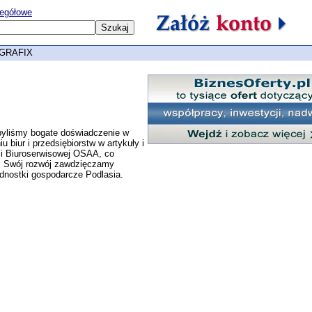
egółowe
 GRAFIX
obyliśmy bogate doświadczenie w
biur i przedsiębiorstw w artykuły i
eci Biuroserwisowej OSAA, co
u. Swój rozwój zawdzięczamy
ednostki gospodarcze Podlasia.