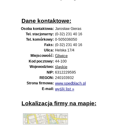
Dane kontaktowe:
Osoba kontaktowa:
Jarosław Gieras
Tel. stacjonarny:
(0-32) 231 40 16
Tel. komórkowy:
0-505036050
Faks:
(0-32) 231 40 16
Ulica:
Helska 17/4
Miejscowość:
Gliwice
Kod pocztowy:
44-100
Wojewodztwo:
śląskie
NIP:
6312229595
REGON:
240103932
Strona firmowa:
www.spedblach.pl
E-mail:
wyślij list »
Lokalizacja firmy na mapie: