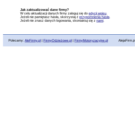
Jak zaktualizować dane firmy?
W celu aktualizacji danych firmy zaloguj się do
edycji wpisu
.
Jeżeli nie pamiętasz hasła, skorzystaj z
przypomnienia hasła
.
Jeżeli nie znasz danych logowania, skontaktuj się z
nami
.
Polecamy:
AleFirmy.pl
|
FirmyOdzieżowe.pl
|
FirmyMotoryzacyjne.pl
AlejaFirm.pl ©