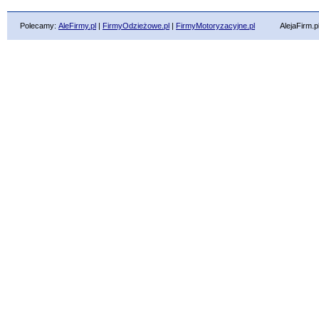
Polecamy:
AleFirmy.pl
|
FirmyOdzieżowe.pl
|
FirmyMotoryzacyjne.pl
AlejaFirm.pl ©