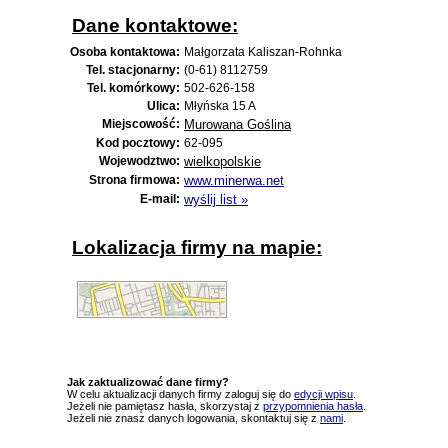
Dane kontaktowe:
Osoba kontaktowa:
Małgorzata Kaliszan-Rohnka
Tel. stacjonarny:
(0-61) 8112759
Tel. komórkowy:
502-626-158
Ulica:
Młyńska 15 A
Miejscowość:
Murowana Goślina
Kod pocztowy:
62-095
Wojewodztwo:
wielkopolskie
Strona firmowa:
www.minerwa.net
E-mail:
wyślij list »
Lokalizacja firmy na mapie:
Jak zaktualizować dane firmy?
W celu aktualizacji danych firmy zaloguj się do
edycji wpisu
.
Jeżeli nie pamiętasz hasła, skorzystaj z
przypomnienia hasła
.
Jeżeli nie znasz danych logowania, skontaktuj się z
nami
.