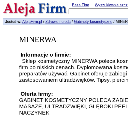
Baza Firm
Wyszukiwanie szcz
Jesteś w:
AlejaFirm.pl
/
Zdrowie i uroda
/
Gabinety kosmetyczne
/ MINE
MINERWA
Informacje o firmie:
Sklep kosmetyczny MINERWA poleca kos
firm po niskich cenach. Dyplomowana kosme
preparatów używać. Gabinet oferuje zabiegi 
zastosowaniem ultradźwięków. Tipsy, pierci
Oferta firmy:
GABINET KOSMETYCZNY POLECA ZABIE
MASAŻE, ULTRADŻWIĘKI, GŁĘBOKI PEE
NACZYNEK