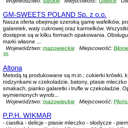
Województwo:
śląskie
Miejscowość:
Gliwice
Uli
GM-SWEETS POLAND Sp. z o.o.
Nasza oferta obejmuje szeroką gamę wafelków, pra
galaretek, waty cukrowej oraz karmelków. Wszystk
dostępne są w kilku formach opakowania. Obsług
marki własne ...
Województwo:
mazowieckie
Miejscowość:
Błoni
35
Altona
Metodą tą produkowane są m.in.: cukierki krówki, k
rodzynkami w czekoladzie, batony, ptasie mleczko
smakach, pianko galaretki i trufle w czekoladzie. 
wymienionych wyrob...
Województwo:
mazowieckie
Miejscowość:
Płońs
P.P.H. WIKMAR
- ciastka - delicje - ptasie mleczko - słodycze - pier