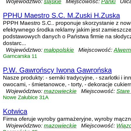
Województwo:
śląskie
Miejscowość:
Panki
Ulica
PPHU Maestro S.C. M.Zuski H.Zuska
PPPH Maestro S.C.. proponuje skorzystanie z now
efektywnego środka reklamy jakim jest zamieszczen
podstawowych danych o Państwa firmie na słodycz
dostarc...
Województwo:
małopolskie
Miejscowość:
Alwern
Garncarska 11
P.W. Gawrońscy Iwona Gawrońska
Nasze produkty: - serniki tradycyjne, - szarlotki i i
owocami, - śmietanowce, - torty, - dekoracje cukier
Województwo:
mazowieckie
Miejscowość:
Stare
Nowe Załubice 31A
Kotwica
Firma oferuje wyroby garmażeryjne, wyroby mączne
Województwo:
mazowieckie
Miejscowość:
Wiąz