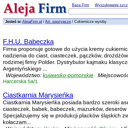
Baza Firm
Wyszukiwanie szcz
Jesteś w:
AlejaFirm.pl
/
Art. spożywcze
/ Cukiernicze wyroby
F.H.U. Babeczka
Firma proponuje gotowe do użycia kremy cukiernic
nadzienia do ciast, ciasteczek, pączków, drożdżówe
rodzimej firmy Polder. Dystrybutor kajmaku klasyczn
Argentyńskiego ...
Województwo:
kujawsko-pomorskie
Miejscowoś
Harcerska 5a/1
Ciastkarnia Marysieńka
Ciastkarnia Marysieńka posiada bardzo szeroki aso
ciasteczek, babek, babeczek, mazurków, deserów o
Specjalizujemy się w produkcji placków śląskich 
kołaczam...