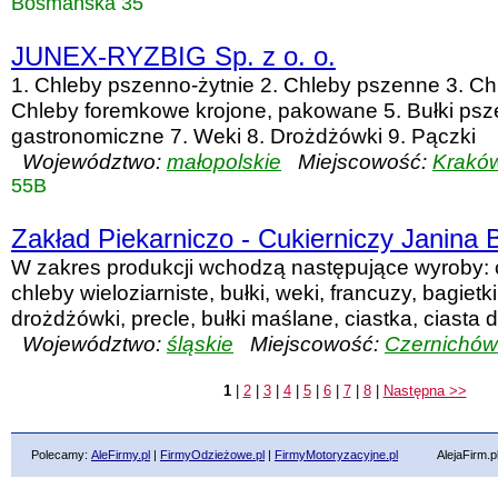
Bosmańska 35
JUNEX-RYZBIG Sp. z o. o.
1. Chleby pszenno-żytnie 2. Chleby pszenne 3. Chl
Chleby foremkowe krojone, pakowane 5. Bułki psz
gastronomiczne 7. Weki 8. Drożdżówki 9. Pączki
Województwo:
małopolskie
Miejscowość:
Krakó
55B
Zakład Piekarniczo - Cukierniczy Janina 
W zakres produkcji wchodzą następujące wyroby: 
chleby wieloziarniste, bułki, weki, francuzy, bagietki,
drożdżówki, precle, bułki maślane, ciastka, ciasta d
Województwo:
śląskie
Miejscowość:
Czernichów
1
|
2
|
3
|
4
|
5
|
6
|
7
|
8
|
Następna >>
Polecamy:
AleFirmy.pl
|
FirmyOdzieżowe.pl
|
FirmyMotoryzacyjne.pl
AlejaFirm.pl ©