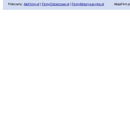
Polecamy:
AleFirmy.pl
|
FirmyOdzieżowe.pl
|
FirmyMotoryzacyjne.pl
AlejaFirm.pl ©