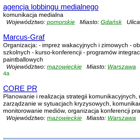
agencja lobbingu medialnego
komunikacja medialna
Województwo:
pomorskie
Miasto:
Gdańsk
Ulica
Marcus-Graf
Organizacja: - imprez wakacyjnych i zimowych - o
szkolnych - kurso-konferencji - programów integrac
paintballowych
Województwo:
mazowieckie
Miasto:
Warszawa
U
4a
CORE PR
Planowanie i realizacja strategii komunikacyjnych, 
zarządzanie w sytuacjach kryzysowych, komunika
monitorowanie mediów, organizacja konferencji pra
Województwo:
mazowieckie
Miasto:
Warszawa
U