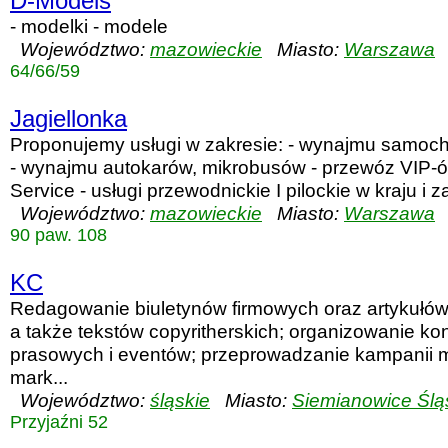
D-Models
- modelki - modele
Województwo:
mazowieckie
Miasto:
Warszawa
U
64/66/59
Jagiellonka
Proponujemy usługi w zakresie: - wynajmu samo
- wynajmu autokarów, mikrobusów - przewóz VIP-
Service - usługi przewodnickie I pilockie w kraju i za
Województwo:
mazowieckie
Miasto:
Warszawa
U
90 paw. 108
KC
Redagowanie biuletynów firmowych oraz artykułó
a także tekstów copyritherskich; organizowanie kon
prasowych i eventów; przeprowadzanie kampanii 
mark...
Województwo:
śląskie
Miasto:
Siemianowice Ślą
Przyjaźni 52