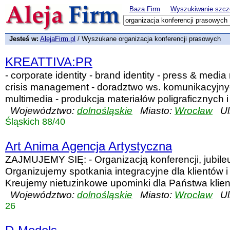
Baza Firm
Wyszukiwanie szcz
Jesteś w:
AlejaFirm.pl
/ Wyszukane organizacja konferencji prasowych
KREATTIVA:PR
- corporate identity - brand identity - press & media
crisis management - doradztwo ws. komunikacyjny
multimedia - produkcja materiałów poligraficznych i 
Województwo:
dolnośląskie
Miasto:
Wrocław
Uli
Śląskich 88/40
Art Anima Agencja Artystyczna
ZAJMUJEMY SIĘ: - Organizacją konferencji, jubileu
Organizujemy spotkania integracyjne dla klientów 
Kreujemy nietuzinkowe upominki dla Państwa klient
Województwo:
dolnośląskie
Miasto:
Wrocław
Uli
26