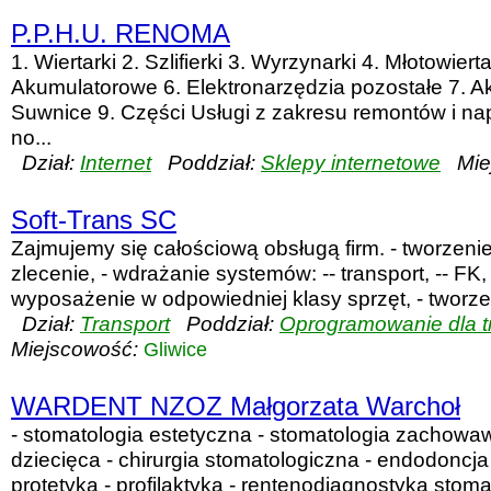
P.P.H.U. RENOMA
1. Wiertarki 2. Szlifierki 3. Wyrzynarki 4. Młotowierta
Akumulatorowe 6. Elektronarzędzia pozostałe 7. Ak
Suwnice 9. Części Usługi z zakresu remontów i na
no...
Dział:
Internet
Poddział:
Sklepy internetowe
Miej
Soft-Trans SC
Zajmujemy się całościową obsługą firm. - tworzenie 
zlecenie, - wdrażanie systemów: -- transport, -- FK, 
wyposażenie w odpowiedniej klasy sprzęt, - tworzeni
Dział:
Transport
Poddział:
Oprogramowanie dla t
Miejscowość:
Gliwice
WARDENT NZOZ Małgorzata Warchoł
- stomatologia estetyczna - stomatologia zachowa
dziecięca - chirurgia stomatologiczna - endodoncja 
protetyka - profilaktyka - rentenodiagnostyka stoma.