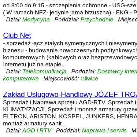
od 8:00 do 9:15 - szczepienia ochronne - USG-sze
( W ramach NFZ- jedynie jama brzuszna) - EKG - P
Dział:
Medycyna
Poddział:
Przychodnie
Miejsco
Club Net
- sprzedaż łącz stałych symetrycznych i niesymetr
biznesu - budowanie nowoczesnych podtynkowych
komputerowych (kablowych oraz bezprzewodowyc
Internetu już na etapie...
Dział:
Telekomunikacja
Poddział:
Dostawcy intern
komputerowe
Miejscowość:
Gliwice
Zakład Usługowo-Handlowy JÓZEF TR
Sprzedaż i Naprawa sprzętu AGD-RTV. Sprzedaż i
KLIMATYZACJI. Sprzedaż i montaż armatury grze
ELTRON, ARISTON, KOSPEL, JUNKERS, HENRAD i
montaż armatury sanit...
Dział:
AGD i RTV
Poddział:
Naprawa i serwis
Mie