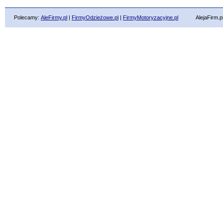
Polecamy:
AleFirmy.pl
|
FirmyOdzieżowe.pl
|
FirmyMotoryzacyjne.pl
AlejaFirm.pl ©