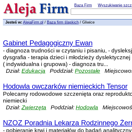
Baza Firm
Wyszukiwanie szcz
Jesteś w:
AlejaFirm.pl
/
Baza firm śląskich
/ Gliwice
Gabinet Pedagogiczny Ewan
- diagnoza trudności w czytaniu i pisaniu, - dysleksj
dysgrafia - terapia dzieci i młodzieży dyslektycznej 
( indywidualna i grupowa) - diagnoza tru...
Dział:
Edukacja
Poddział:
Pozostałe
Miejscowo
Hodowla owczarków niemieckich Tensor
Polecamy rodowodowe szczenięta oraz reprodukto
niemiecki
Dział:
Zwierzęta
Poddział:
Hodowla
Miejscowoś
NZOZ Poradnia Lekarza Rodzinnego Żern
- pobieranie krwi i materiałów do badań analityczn