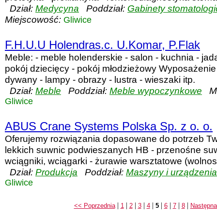
Dział:
Medycyna
Poddział:
Gabinety stomatolog
Miejscowość:
Gliwice
F.H.U.U Holendras.c. U.Komar, P.Flak
Meble: - meble holenderskie - salon - kuchnia - jadal
pokój dziecięcy - pokój młodzieżowy Wyposażenie
dywany - lampy - obrazy - lustra - wieszaki itp.
Dział:
Meble
Poddział:
Meble wypoczynkowe
Mi
Gliwice
ABUS Crane Systems Polska Sp. z o. o.
Oferujemy rozwiązania dopasowane do potrzeb Twoj
lekkich suwnic podwieszanych HB - przenośne suw
wciągniki, wciągarki - żurawie warsztatowe (wolnost
Dział:
Produkcja
Poddział:
Maszyny i urządzenia
Gliwice
|
|
|
|
|
|
|
|
|
<< Poprzednia
1
2
3
4
5
6
7
8
Następna