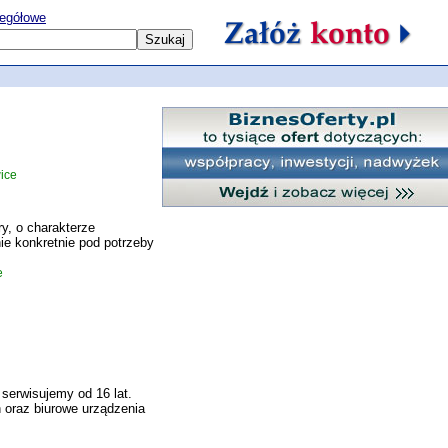
egółowe
ice
ry, o charakterze
e konkretnie pod potrzeby
e
serwisujemy od 16 lat.
 oraz biurowe urządzenia