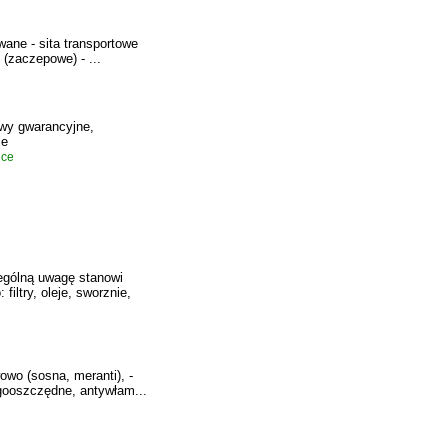
ewane - sita transportowe
 (zaczepowe) - ...
awy gwarancyjne,
ie
ice
ególną uwagę stanowi
iltry, oleje, sworznie,
owo (sosna, meranti), -
rgooszczędne, antywłam...