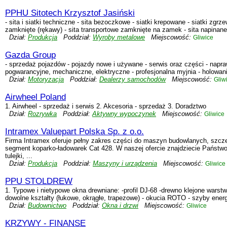
PPHU Sitotech Krzysztof Jasiński
- sita i siatki techniczne - sita bezoczkowe - siatki krepowane - siatki zgrz
zamknięte (rękawy) - sita transportowe zamknięte na zamek - sita napinane
Dział:
Produkcja
Poddział:
Wyroby metalowe
Miejscowość:
Gliwice
Gazda Group
- sprzedaż pojazdów - pojazdy nowe i używane - serwis oraz części - napr
pogwarancyjne, mechaniczne, elektryczne - profesjonalna myjnia - holowan
Dział:
Motoryzacja
Poddział:
Dealerzy samochodów
Miejscowość:
Gliw
Airwheel Poland
1. Airwheel - sprzedaż i serwis 2. Akcesoria - sprzedaż 3. Doradztwo
Dział:
Rozrywka
Poddział:
Aktywny wypoczynek
Miejscowość:
Gliwice
Intramex Valuepart Polska Sp. z o.o.
Firma Intramex oferuje pełny zakres części do maszyn budowlanych, szcz
segment koparko-ładowarek Cat 428. W naszej ofercie znajdziecie Państwo: f
tulejki, ...
Dział:
Produkcja
Poddział:
Maszyny i urządzenia
Miejscowość:
Gliwice
PPU STOLDREW
1. Typowe i nietypowe okna drewniane: -profil DJ-68 -drewno klejone warstw
dowolne kształty (łukowe, okrągłe, trapezowe) - okucia ROTO - szyby ene
Dział:
Budownictwo
Poddział:
Okna i drzwi
Miejscowość:
Gliwice
KRZYWY - FINANSE