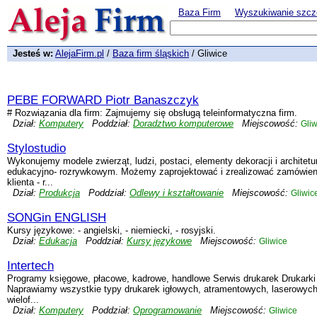
Baza Firm
Wyszukiwanie szcz
Jesteś w:
AlejaFirm.pl
/
Baza firm śląskich
/ Gliwice
PEBE FORWARD Piotr Banaszczyk
# Rozwiązania dla firm: Zajmujemy się obsługą teleinformatyczna firm.
Dział:
Komputery
Poddział:
Doradztwo komputerowe
Miejscowość:
Gliw
Stylostudio
Wykonujemy modele zwierząt, ludzi, postaci, elementy dekoracji i architetu
edukacyjno- rozrywkowym. Możemy zaprojektować i zrealizować zamówieni
klienta - r...
Dział:
Produkcja
Poddział:
Odlewy i kształtowanie
Miejscowość:
Gliwic
SONGin ENGLISH
Kursy językowe: - angielski, - niemiecki, - rosyjski.
Dział:
Edukacja
Poddział:
Kursy językowe
Miejscowość:
Gliwice
Intertech
Programy księgowe, płacowe, kadrowe, handlowe Serwis drukarek Drukarki 
Naprawiamy wszystkie typy drukarek igłowych, atramentowych, laserowych
wielof...
Dział:
Komputery
Poddział:
Oprogramowanie
Miejscowość:
Gliwice