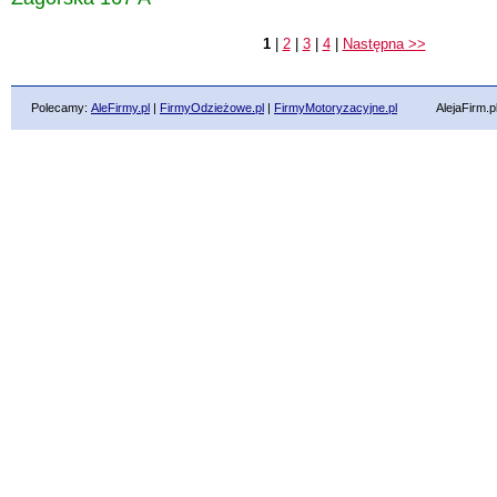
1
|
2
|
3
|
4
|
Następna >>
Polecamy:
AleFirmy.pl
|
FirmyOdzieżowe.pl
|
FirmyMotoryzacyjne.pl
AlejaFirm.pl ©