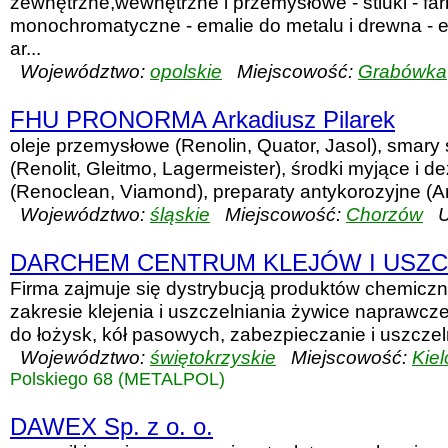
zewnętrzne,wewnętrzne i przemysłowe - stiuki - fa
monochromatyczne - emalie do metalu i drewna - 
ar...
Województwo:
opolskie
Miejscowość:
Grabówka
FHU PRONORMA Arkadiusz Pilarek
oleje przemysłowe (Renolin, Quator, Jasol), smary 
(Renolit, Gleitmo, Lagermeister), środki myjące i d
(Renoclean, Viamond), preparaty antykorozyjne (Antic
Województwo:
śląskie
Miejscowość:
Chorzów
Ul
DARCHEM CENTRUM KLEJÓW I USZC
Firma zajmuje się dystrybucją produktów chemiczn
zakresie klejenia i uszczelniania żywice naprawcze
do łożysk, kół pasowych, zabezpieczanie i uszczeln
Województwo:
świętokrzyskie
Miejscowość:
Kiel
Polskiego 68 (METALPOL)
DAWEX Sp. z o. o.