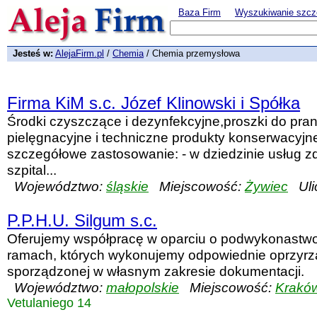
Baza Firm
Wyszukiwanie szcz
Jesteś w:
AlejaFirm.pl
/
Chemia
/ Chemia przemysłowa
Firma KiM s.c. Józef Klinowski i Spółka
Środki czyszczące i dezynfekcyjne,proszki do prani
pielęgnacyjne i techniczne produkty konserwacyjne
szczegółowe zastosowanie: - w dziedzinie usług z
szpital...
Województwo:
śląskie
Miejscowość:
Żywiec
Uli
P.P.H.U. Silgum s.c.
Oferujemy współpracę w oparciu o podwykonastwo
ramach, których wykonujemy odpowiednie oprzyr
sporządzonej w własnym zakresie dokumentacji.
Województwo:
małopolskie
Miejscowość:
Krakó
Vetulaniego 14