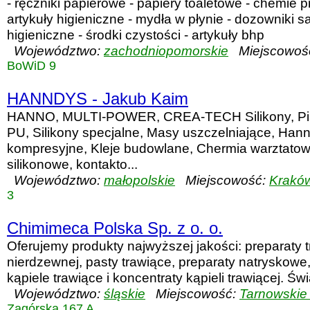
- ręczniki papierowe - papiery toaletowe - chemie p
artykuły higieniczne - mydła w płynie - dozowniki s
higieniczne - środki czystości - artykuły bhp
Województwo:
zachodniopomorskie
Miejscowoś
BoWiD 9
HANNDYS - Jakub Kaim
HANNO, MULTI-POWER, CREA-TECH Silikony, Pi
PU, Silikony specjalne, Masy uszczelniające, Han
kompresyjne, Kleje budowlane, Chermia warztato
silikonowe, kontakto...
Województwo:
małopolskie
Miejscowość:
Krakó
3
Chimimeca Polska Sp. z o. o.
Oferujemy produkty najwyższej jakości: preparaty t
nierdzewnej, pasty trawiące, preparaty natryskowe, 
kąpiele trawiące i koncentraty kąpieli trawiącej. Św
Województwo:
śląskie
Miejscowość:
Tarnowskie
Zagórska 167 A