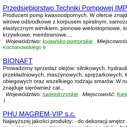
Przedsiębiorstwo Techniki Pompowej I
Producent pomp kwasoodpornych. W ofercie znajd
wirowe odśrodkowe z korpusem spiralnym, samoza
elastycznym wirnikiem, pionowe wielostopniowe, 
krzywkowe, membranowe....
Województwo:
kujawsko-pomorskie
Miejscowoś
Kochanowskiego 6
BIONAFT
Prowadzimy sprzedaż olejów: silnikowych, hydraul
przekładniowych, maszynowych, sprężarkowych, t
obiegowych oraz wszelkiego rodzaju smarów. W na
znajduje sięrównież cał...
Województwo:
świętokrzyskie
Miejscowość:
Kiel
1
PHU MAGREM-VIP s.c.
Najwyższej jakości produkty: - do dekoracji wnętrz 