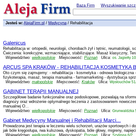
Baza Firm
Wyszukiwanie szcz
Jesteś w:
AlejaFirm.pl
/
Medycyna
/ Rehabilitacja
Galenicus
Rehabilitacja w: ortopedii, neurologii, chorobach żył i tętnic, reumatologii,
Ćwiczenia: korekcyjne, wzmacniające, stabilizujące. Masaż klasyczny, Tera
Województwo:
wielkopolskie
Miejscowość:
Poznań
Ulica:
os. Jagiełły 10
ARCUS SPA KRAKÓW - REHABILITACJA KOSMETYKA B
Oto czym się zajmujemy: - rehabilitacja - kosmetyka - odnowa biologiczna -
fizykoterapia, masaż, terapia manualna - farmamarketing - dystrybucja sp
Województwo:
małopolskie
Miejscowość:
Kraków
Ulica:
Wysłouchów 51
GABINET TERAPII MANUALNEJ
Szczegółowe badanie funkcjonalne oraz podoskopowe, pozwalają na sformu
diagnozy oraz wdrożenie optymalnego leczenia z zastosowaniem nowoczesn
manualnej O...
Województwo:
wielkopolskie
Miejscowość:
Poznań
Ulica:
Grunwaldzka 
Gabinet Medycyny Manualnej i Rehabilitacji Marci...
Prowadzona jest terapia w leczeniu wielu schorzeń, urazów sportowych i do
jak bóle kręgosłupa, rwa kulszowa, dyskopatia, bóle głowy, migreny, napięc
Województwo:
wielkopolskie
Miejscowość:
Poznań
Ulica:
Szylinga 6/2