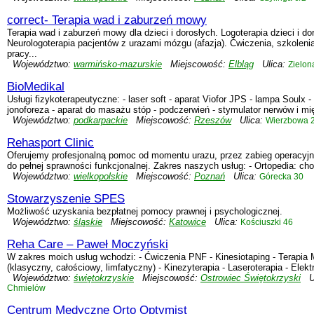
correct- Terapia wad i zaburzeń mowy
Terapia wad i zaburzeń mowy dla dzieci i dorosłych. Logoterapia dzieci i 
Neurologoterapia pacjentów z urazami mózgu (afazja). Ćwiczenia, szkolenia
pracy...
Województwo:
warmińsko-mazurskie
Miejscowość:
Elbląg
Ulica:
Zielon
BioMedikal
Usługi fizykoterapeutyczne: - laser soft - aparat Viofor JPS - lampa Soulx 
jonoforeza - aparat do masażu stóp - podczerwień - stymulator nerwów i mięś
Województwo:
podkarpackie
Miejscowość:
Rzeszów
Ulica:
Wierzbowa 
Rehasport Clinic
Oferujemy profesjonalną pomoc od momentu urazu, przez zabieg operacyjny, 
do pełnej sprawności funkcjonalnej. Zakres naszych usług: - Ortopedia: cho
Województwo:
wielkopolskie
Miejscowość:
Poznań
Ulica:
Górecka 30
Stowarzyszenie SPES
Możliwość uzyskania bezpłatnej pomocy prawnej i psychologicznej.
Województwo:
śląskie
Miejscowość:
Katowice
Ulica:
Kościuszki 46
Reha Care – Paweł Moczyński
W zakres moich usług wchodzi: - Ćwiczenia PNF - Kinesiotaping - Terapia
(klasyczny, całościowy, limfatyczny) - Kinezyterapia - Laseroterapia - Elekt
Województwo:
świętokrzyskie
Miejscowość:
Ostrowiec Świętokrzyski
Ul
Chmielów
Centrum Medyczne Orto Optymist