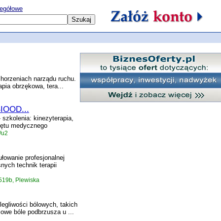
egółowe
 schorzeniach narządu ruchu.
pia obrzękowa, tera...
IOOD...
 szkolenia: kinezyterapia,
rzętu medycznego
/u2
łowanie profesjonalnej
ych technik terapii
519b, Plewiska
legliwości bólowych, takich
iowe bóle podbrzusza u ...