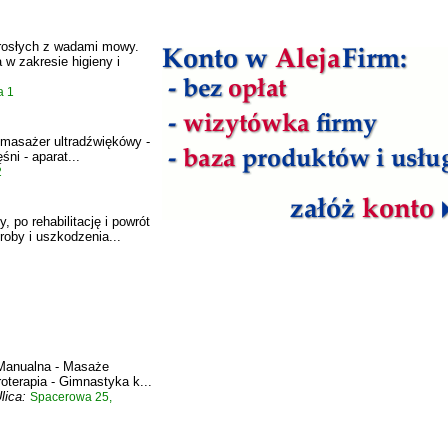
dorosłych z wadami mowy.
 w zakresie higieny i
a 1
- masażer ultradźwiękówy -
ni - aparat...
2
po rehabilitację i powrót
roby i uszkodzenia...
 Manualna - Masaże
roterapia - Gimnastyka k...
ica:
Spacerowa 25,