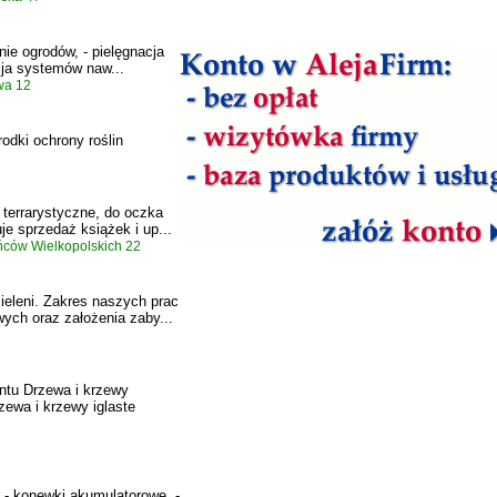
ie ogrodów, - pielęgnacja
cja systemów naw...
wa 12
rodki ochrony roślin
 terrarystyczne, do oczka
je sprzedaż książek i up...
ców Wielkopolskich 22
zieleni. Zakres naszych prac
ych oraz założenia zaby...
ntu Drzewa i krzewy
zewa i krzewy iglaste
, - konewki akumulatorowe, -