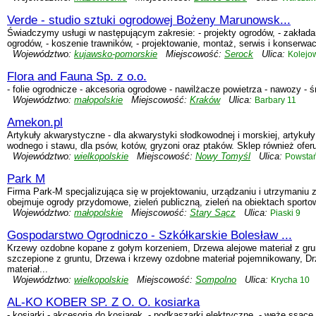
Verde - studio sztuki ogrodowej Bożeny Marunowsk...
Świadczymy usługi w następującym zakresie: - projekty ogrodów, - zakładan
ogrodów, - koszenie trawników, - projektowanie, montaż, serwis i konserwa
Województwo:
kujawsko-pomorskie
Miejscowość:
Serock
Ulica:
Kolejo
Flora and Fauna Sp. z o.o.
- folie ogrodnicze - akcesoria ogrodowe - nawilżacze powietrza - nawozy - ś
Województwo:
małopolskie
Miejscowość:
Kraków
Ulica:
Barbary 11
Amekon.pl
Artykuły akwarystyczne - dla akwarystyki słodkowodnej i morskiej, artykuły
wodnego i stawu, dla psów, kotów, gryzoni oraz ptaków. Sklep również oferu
Województwo:
wielkopolskie
Miejscowość:
Nowy Tomyśl
Ulica:
Powstań
Park M
Firma Park-M specjalizująca się w projektowaniu, urządzaniu i utrzymaniu 
obejmuje ogrody przydomowe, zieleń publiczną, zieleń na obiektach sportow
Województwo:
małopolskie
Miejscowość:
Stary Sącz
Ulica:
Piaski 9
Gospodarstwo Ogrodniczo - Szkółkarskie Bolesław ...
Krzewy ozdobne kopane z gołym korzeniem, Drzewa alejowe materiał z gru
szczepione z gruntu, Drzewa i krzewy ozdobne materiał pojemnikowany, Dr
materiał...
Województwo:
wielkopolskie
Miejscowość:
Sompolno
Ulica:
Krycha 10
AL-KO KOBER SP. Z O. O. kosiarka
- kosiarki - akcesoria do kosiarek, - podkaszarki elektryczne, - węże ssące