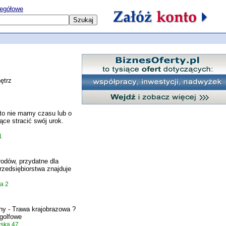
egółowe
ętrz
sto nie mamy czasu lub o
ce stracić swój urok.
1
rodów, przydatne dla
przedsiębiorstwa znajduje
a 2
chy - Trawa krajobrazowa ?
 golfowe
ska 47