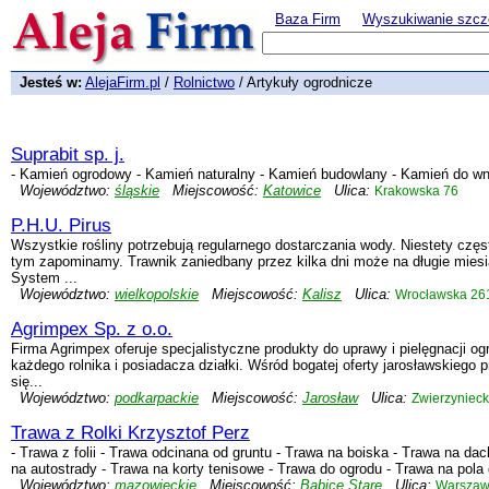
Baza Firm
Wyszukiwanie szcz
Jesteś w:
AlejaFirm.pl
/
Rolnictwo
/ Artykuły ogrodnicze
Suprabit sp. j.
- Kamień ogrodowy - Kamień naturalny - Kamień budowlany - Kamień do wn
Województwo:
śląskie
Miejscowość:
Katowice
Ulica:
Krakowska 76
P.H.U. Pirus
Wszystkie rośliny potrzebują regularnego dostarczania wody. Niestety czę
tym zapominamy. Trawnik zaniedbany przez kilka dni może na długie miesią
System ...
Województwo:
wielkopolskie
Miejscowość:
Kalisz
Ulica:
Wrocławska 26
Agrimpex Sp. z o.o.
Firma Agrimpex oferuje specjalistyczne produkty do uprawy i pielęgnacji og
każdego rolnika i posiadacza działki. Wśród bogatej oferty jarosławskiego 
się...
Województwo:
podkarpackie
Miejscowość:
Jarosław
Ulica:
Zwierzynieck
Trawa z Rolki Krzysztof Perz
- Trawa z folii - Trawa odcinana od gruntu - Trawa na boiska - Trawa na da
na autostrady - Trawa na korty tenisowe - Trawa do ogrodu - Trawa na pola
Województwo:
mazowieckie
Miejscowość:
Babice Stare
Ulica:
Warszaw