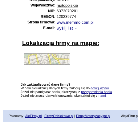
Wojewodztwo:
małopolskie
NIP:
6372070201
REGON:
120239774
Strona firmowa:
www.memmo.com.pl
E-mail:
wyślij list »
Lokalizacja firmy na mapie:
Jak zaktualizować dane firmy?
W celu aktualizacji danych firmy zaloguj się do
edycji wpisu
.
Jeżeli nie pamiętasz hasła, skorzystaj z
przypomnienia hasła
.
Jeżeli nie znasz danych logowania, skontaktuj się z
nami
.
Polecamy:
AleFirmy.pl
|
FirmyOdzieżowe.pl
|
FirmyMotoryzacyjne.pl
AlejaFirm.pl ©