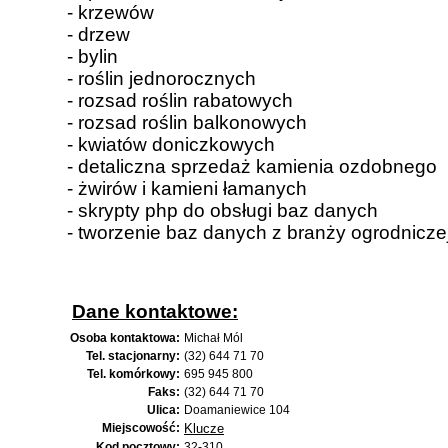
- krzewów
- drzew
- bylin
- roślin jednorocznych
- rozsad roślin rabatowych
- rozsad roślin balkonowych
- kwiatów doniczkowych
- detaliczna sprzedaż kamienia ozdobnego
- żwirów i kamieni łamanych
- skrypty php do obsługi baz danych
- tworzenie baz danych z branży ogrodnicze
Dane kontaktowe:
Osoba kontaktowa:
Michał Mól
Tel. stacjonarny:
(32) 644 71 70
Tel. komórkowy:
695 945 800
Faks:
(32) 644 71 70
Ulica:
Doamaniewice 104
Miejscowość:
Klucze
Kod pocztowy:
32-310