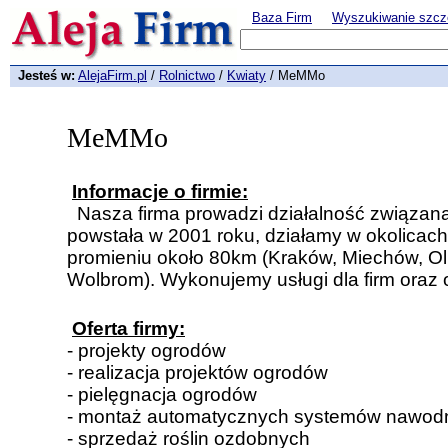
Baza Firm
Wyszukiwanie szcz
Jesteś w:
AlejaFirm.pl
/
Rolnictwo
/
Kwiaty
/ MeMMo
MeMMo
Informacje o firmie:
Nasza firma prowadzi działalność związan
powstała w 2001 roku, działamy w okolicach 
promieniu około 80km (Kraków, Miechów, Ol
Wolbrom). Wykonujemy usługi dla firm oraz
Oferta firmy:
- projekty ogrodów
- realizacja projektów ogrodów
- pielęgnacja ogrodów
- montaż automatycznych systemów nawod
- sprzedaż roślin ozdobnych