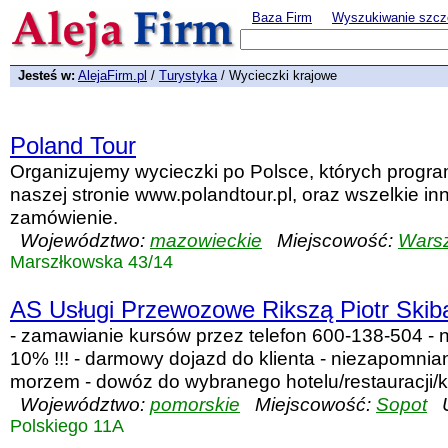
Baza Firm
Wyszukiwanie szcz
Jesteś w:
AlejaFirm.pl
/
Turystyka
/ Wycieczki krajowe
Poland Tour
Organizujemy wycieczki po Polsce, których progra
naszej stronie www.polandtour.pl, oraz wszelkie in
zamówienie.
Województwo:
mazowieckie
Miejscowość:
Wars
Marszłkowska 43/14
AS Usługi Przewozowe Rikszą Piotr Skib
- zamawianie kursów przez telefon 600-138-504 - n
10% !!! - darmowy dojazd do klienta - niezapomnia
morzem - dowóz do wybranego hotelu/restauracji/klu
Województwo:
pomorskie
Miejscowość:
Sopot
Ul
Polskiego 11A