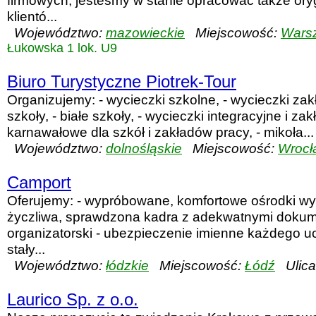
firmowych, jesteśmy w stanie opracować także oryg
klientó...
Województwo:
mazowieckie
Miejscowość:
Wars
Łukowska 1 lok. U9
Biuro Turystyczne Piotrek-Tour
Organizujemy: - wycieczki szkolne, - wycieczki zak
szkoły, - białe szkoły, - wycieczki integracyjne i za
karnawałowe dla szkół i zakładów pracy, - mikoła...
Województwo:
dolnośląskie
Miejscowość:
Wrocł
Camport
Oferujemy: - wypróbowane, komfortowe ośrodki w
życzliwa, sprawdzona kadra z adekwatnymi dokum
organizatorski - ubezpieczenie imienne każdego u
stały...
Województwo:
łódzkie
Miejscowość:
Łódź
Ulica
Laurico Sp. z o.o.