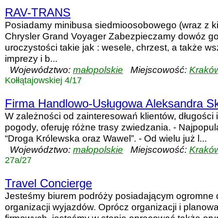
RAV-TRANS
Posiadamy minibusa siedmioosobowego (wraz z ki
Chrysler Grand Voyager Zabezpieczamy dowóz go
uroczystości takie jak : wesele, chrzest, a także w
imprezy i b...
Województwo:
małopolskie
Miejscowość:
Krakó
Kołłątajowskiej 4/17
Firma Handlowo-Usługowa Aleksandra Sk
W zależności od zainteresowań klientów, długości 
pogody, oferuję różne trasy zwiedzania. - Najpopula
“Droga Królewska oraz Wawel”. - Od wielu już l...
Województwo:
małopolskie
Miejscowość:
Krakó
27a/27
Travel Concierge
Jesteśmy biurem podróży posiadającym ogromne 
organizacji wyjazdów. Oprócz organizacji i plano