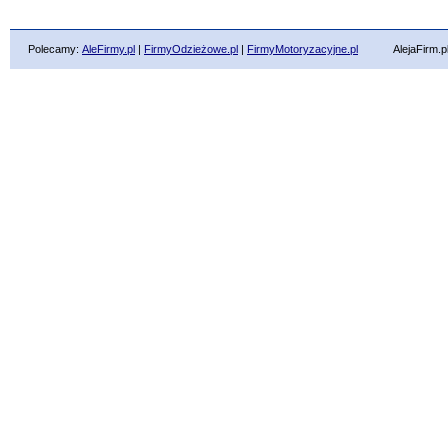
Polecamy:
AleFirmy.pl
|
FirmyOdzieżowe.pl
|
FirmyMotoryzacyjne.pl
AlejaFirm.pl ©