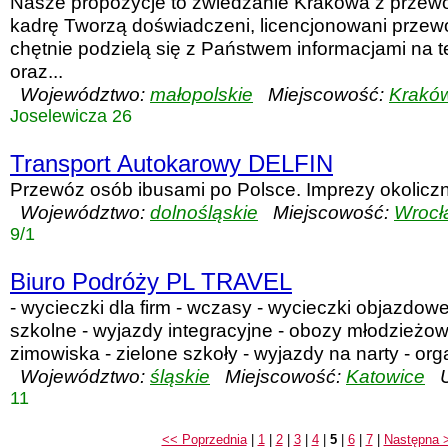
Nasze propozycje to zwiedzanie Krakowa z przew
kadrę Tworzą doświadczeni, licencjonowani przewo
chętnie podzielą się z Państwem informacjami na te
oraz...
Województwo:
małopolskie
Miejscowość:
Krakó
Joselewicza 26
Transport Autokarowy DELFIN
Przewóz osób ibusami po Polsce. Imprezy okolicz
Województwo:
dolnośląskie
Miejscowość:
Wrocł
9/1
Biuro Podróży PL TRAVEL
- wycieczki dla firm - wczasy - wycieczki objazdowe
szkolne - wyjazdy integracyjne - obozy młodzieżowe
zimowiska - zielone szkoły - wyjazdy na narty - orga
Województwo:
śląskie
Miejscowość:
Katowice
Ul
11
<< Poprzednia
|
1
|
2
|
3
|
4
|
5
|
6
|
7
|
Następna 