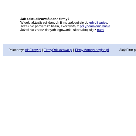
Jak zaktualizować dane firmy?
W celu aktualizacji danych firmy zaloguj się do
edycji wpisu
.
Jeżeli nie pamiętasz hasła, skorzystaj z
przypomnienia hasła
.
Jeżeli nie znasz danych logowania, skontaktuj się z
nami
.
Polecamy:
AleFirmy.pl
|
FirmyOdzieżowe.pl
|
FirmyMotoryzacyjne.pl
AlejaFirm.pl ©