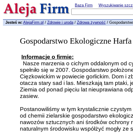
Baza Firm
Wyszukiwanie szcz
Jesteś w:
AlejaFirm.pl
/
Zdrowie i uroda
/
Zdrowa żywność
/ Gospodarstwo
Gospodarstwo Ekologiczne Harfa
Informacje o firmie:
Nasze marzenia o cichym oddalonym od cyw
spełniło się w 2007. Gospodarstwo położone
Cięzkowickim w powiecie gorlickim. Dom i
otacza stary sad i las. Mieszkają tam ptaki, 
Ziemia od ponad pięciu lat nieuprawiana o
zasiew.
Postanowiliśmy w tym krystalicznie czystym
od chemii zielarskie gospodarstwo ekologic
nawozów sztucznych ani środków ochrony r
naturalnym środowisku współżyć mogły ze s