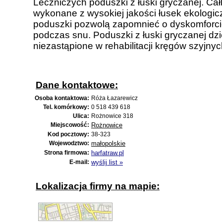
Leczniczych poduszki z łuski gryczanej. Cał
wykonane z wysokiej jakości łusek ekologic
poduszki pozwolą zapomnieć o dyskomforcie
podczas snu. Poduszki z łuski gryczanej d
niezastąpione w rehabilitacji kręgów szyjnyc
Dane kontaktowe:
Osoba kontaktowa:
Róża Łazarewicz
Tel. komórkowy:
0 518 439 618
Ulica:
Rożnowice 318
Miejscowość:
Rożnowice
Kod pocztowy:
38-323
Wojewodztwo:
małopolskie
Strona firmowa:
harfatraw.pl
E-mail:
wyślij list »
Lokalizacja firmy na mapie: