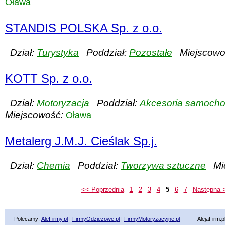
Oława
STANDIS POLSKA Sp. z o.o.
Dział:
Turystyka
Poddział:
Pozostałe
Miejscowo
KOTT Sp. z o.o.
Dział:
Motoryzacja
Poddział:
Akcesoria samoch
Miejscowość:
Oława
Metalerg J.M.J. Cieślak Sp.j.
Dział:
Chemia
Poddział:
Tworzywa sztuczne
Mie
|
|
|
|
|
|
|
|
<< Poprzednia
1
2
3
4
5
6
7
Następna 
Polecamy:
AleFirmy.pl
|
FirmyOdzieżowe.pl
|
FirmyMotoryzacyjne.pl
AlejaFirm.pl ©