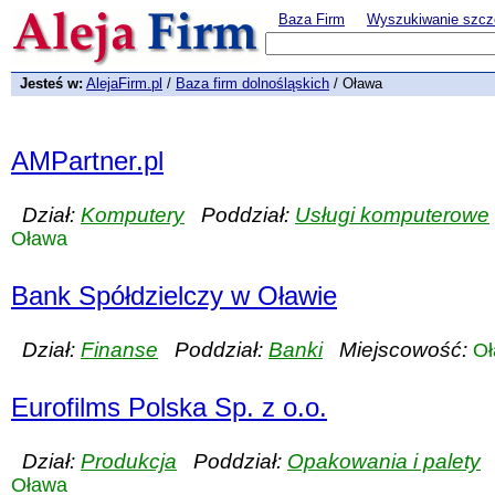
Baza Firm
Wyszukiwanie szcz
Jesteś w:
AlejaFirm.pl
/
Baza firm dolnośląskich
/ Oława
AMPartner.pl
Dział:
Komputery
Poddział:
Usługi komputerowe
Oława
Bank Spółdzielczy w Oławie
Dział:
Finanse
Poddział:
Banki
Miejscowość:
O
Eurofilms Polska Sp. z o.o.
Dział:
Produkcja
Poddział:
Opakowania i palety
M
Oława