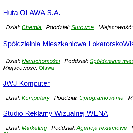
Huta OŁAWA S.A.
Dział:
Chemia
Poddział:
Surowce
Miejscowość:
Spółdzielnia Mieszkaniowa LokatorskoWł
Dział:
Nieruchomości
Poddział:
Spółdzielnie mi
Miejscowość:
Oława
JWJ Komputer
Dział:
Komputery
Poddział:
Oprogramowanie
Mi
Studio Reklamy Wizualnej WENA
Dział:
Marketing
Poddział:
Agencje reklamowe
M