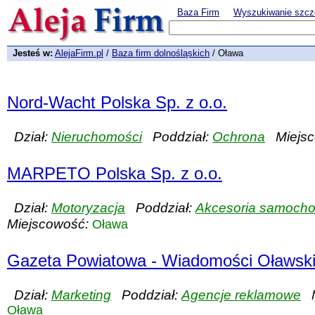
Baza Firm
Wyszukiwanie szcz
Jesteś w:
AlejaFirm.pl
/
Baza firm dolnośląskich
/ Oława
Nord-Wacht Polska Sp. z o.o.
Dział:
Nieruchomości
Poddział:
Ochrona
Miejsc
MARPETO Polska Sp. z o.o.
Dział:
Motoryzacja
Poddział:
Akcesoria samoch
Miejscowość:
Oława
Gazeta Powiatowa - Wiadomości Oławsk
Dział:
Marketing
Poddział:
Agencje reklamowe
M
Oława