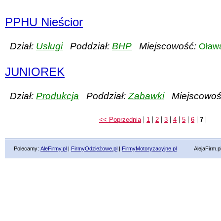
PPHU Nieścior
Dział:
Usługi
Poddział:
BHP
Miejscowość:
Oław
JUNIOREK
Dział:
Produkcja
Poddział:
Zabawki
Miejscowoś
|
|
|
|
|
|
|
|
<< Poprzednia
1
2
3
4
5
6
7
Polecamy:
AleFirmy.pl
|
FirmyOdzieżowe.pl
|
FirmyMotoryzacyjne.pl
AlejaFirm.pl ©