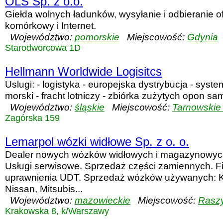
OLS Sp. z o.o.
Giełda wolnych ładunków, wysyłanie i odbieranie of
komórkowy i Internet.
Województwo:
pomorskie
Miejscowość:
Gdynia
Starodworcowa 1D
Hellmann Worldwide Logisitcs
Uslugi: - logistyka - europejska dystrybucja - system
morski - fracht lotniczy - zbiórka zużytych opon 
Województwo:
śląskie
Miejscowość:
Tarnowskie
Zagórska 159
Lemarpol wózki widłowe Sp. z o. o.
Dealer nowych wózków widłowych i magazynowyc
Usługi serwisowe. Sprzedaż części zamiennych. F
uprawnienia UDT. Sprzedaż wózków używanych: K
Nissan, Mitsubis...
Województwo:
mazowieckie
Miejscowość:
Rasz
Krakowska 8, k/Warszawy