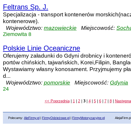
Feltrans Sp. J.
Specjalizacja - transport kontenerów morskich(na
kontenerowe).
Województwo:
mazowieckie
Miejscowość:
Soch
Ziemowita 8
Polskie Linie Oceaniczne
Oferujemy załadunki do Gdyni drobnicy i kontener
portów chińskich, tajwańskich, Korei,Filipin, Bangl
Wystawiamy własny konosament. Przyjmujemy pła
d...
Województwo:
pomorskie
Miejscowość:
Gdynia
24
<< Poprzednia
|
1
|
2
|
3
|
4
|
5
|
6
|
7
|
8
|
Następna
Polecamy:
AleFirmy.pl
|
FirmyOdzieżowe.pl
|
FirmyMotoryzacyjne.pl
AlejaFirm.pl ©