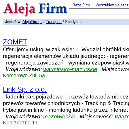
Baza Firm
Wyszukiwanie szcz
Jesteś w:
AlejaFirm.pl
/
Transport
/ Spedycja
ZOMET
Oferujemy usługi w zakresie: 1. Wydział obróbki sk
regeneracja elementów układu jezdnego: - regener
- regeneracja zawieszeń - wymiana czopów piast w
Województwo:
warmińsko-mazurskie
Miejscowo
Komorowo Żuł. 5a
Link Sp. z o.o.
- ładunki całopojazdowe - przewóz towarów niebe
przewóz towarów chłodniczych - Tracking & Tracin
trybie just in time - monitorig ładunku przez internet
Województwo:
mazowieckie
Miejscowość:
Wiąz
Nadrzeczna 17