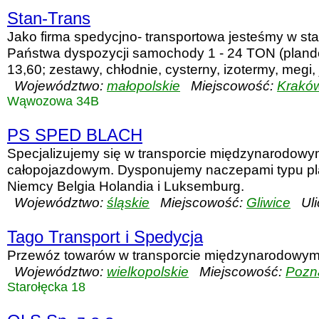
Stan-Trans
Jako firma spedycjno- transportowa jesteśmy w st
Państwa dyspozycji samochody 1 - 24 TON (plande
13,60; zestawy, chłodnie, cysterny, izotermy, megi, j
Województwo:
małopolskie
Miejscowość:
Krakó
Wąwozowa 34B
PS SPED BLACH
Specjalizujemy się w transporcie międzynarodow
całopojazdowym. Dysponujemy naczepami typu pla
Niemcy Belgia Holandia i Luksemburg.
Województwo:
śląskie
Miejscowość:
Gliwice
Uli
Tago Transport i Spedycja
Przewóz towarów w transporcie międzynarodowym
Województwo:
wielkopolskie
Miejscowość:
Pozn
Starołęcka 18