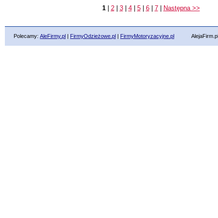
1
|
2
|
3
|
4
|
5
|
6
|
7
|
Następna >>
Polecamy:
AleFirmy.pl
|
FirmyOdzieżowe.pl
|
FirmyMotoryzacyjne.pl
AlejaFirm.pl ©