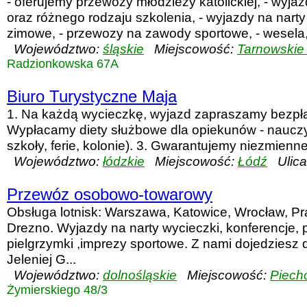
- oferujemy przewozy młodzieży katolickiej, - wyjaz
oraz różnego rodzaju szkolenia, - wyjazdy na narty 
zimowe, - przewozy na zawody sportowe, - wesela, 
Województwo:
śląskie
Miejscowość:
Tarnowskie
Radzionkowska 67A
Biuro Turystyczne Maja
1. Na każdą wycieczkę, wyjazd zapraszamy bezpła
Wypłacamy diety służbowe dla opiekunów - nauczyci
szkoły, ferie, kolonie). 3. Gwarantujemy niezmienn
Województwo:
łódzkie
Miejscowość:
Łódź
Ulica
Przewóz osobowo-towarowy
Obsługa lotnisk: Warszawa, Katowice, Wrocław, Pra
Drezno. Wyjazdy na narty wycieczki, konferencje, p
pielgrzymki ,imprezy sportowe. Z nami dojedziesz 
Jeleniej G...
Województwo:
dolnośląskie
Miejscowość:
Piech
Żymierskiego 48/3