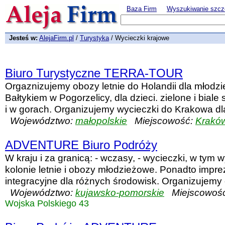
Baza Firm
Wyszukiwanie szcz
Jesteś w:
AlejaFirm.pl
/
Turystyka
/ Wycieczki krajowe
Biuro Turystyczne TERRA-TOUR
Orgaznizujemy obozy letnie do Holandii dla młodzi
Bałtykiem w Pogorzelicy, dla dzieci. zielone i bial
i w gorach. Organizujemy wycieczki do Krakowa dla
Województwo:
małopolskie
Miejscowość:
Krakó
ADVENTURE Biuro Podróży
W kraju i za granicą: - wczasy, - wycieczki, w tym w
kolonie letnie i obozy młodzieżowe. Ponadto impre
integracyjne dla różnych środowisk. Organizujemy od
Województwo:
kujawsko-pomorskie
Miejscowoś
Wojska Polskiego 43