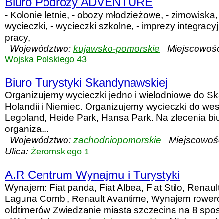
Biuro Podróży ADVENTURE
- Kolonie letnie, - obozy młodzieżowe, - zimowiska,
wycieczki, - wycieczki szkolne, - imprezy integrac
pracy,
Województwo:
kujawsko-pomorskie
Miejscowoś
Wojska Polskiego 43
Biuro Turystyki Skandynawskiej
Organizujemy wycieczki jedno i wielodniowe do Sk
Holandii i Niemiec. Organizujemy wycieczki do we
Legoland, Heide Park, Hansa Park. Na zlecenia biu
organiza...
Województwo:
zachodniopomorskie
Miejscowoś
Ulica:
Żeromskiego 1
A.R Centrum Wynajmu i Turystyki
Wynajem: Fiat panda, Fiat Albea, Fiat Stilo, Renau
Laguna Combi, Renault Avantime, Wynajem rowerów
oldtimerów Zwiedzanie miasta szczecina na 8 spo